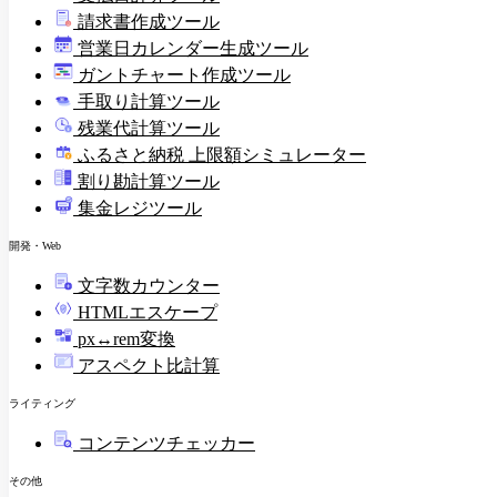
請求書作成ツール
印
営業日カレンダー生成ツール
ガントチャート作成ツール
手取り計算ツール
残業代計算ツール
ふるさと納税 上限額シミュレーター
割り勘計算ツール
集金レジツール
開発・Web
文字数カウンター
HTMLエスケープ
px↔rem変換
アスペクト比計算
ライティング
コンテンツチェッカー
その他