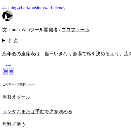
#seating-chart
#business-efficiency
文：
nor
/
Webツール開発者
/
プロフィール
目次
忘年会の座席表は、当日いきなり会場で席を決めるより、店
教壇
A
B
C
D
このテーマの無料ツール
席替えツール
ランダムまたは手動で席を決める
無料で使う →