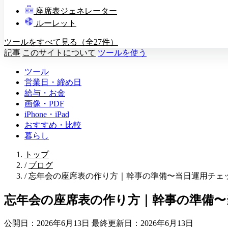
教壇
座席表ジェネレーター
A
B
C
D
ルーレット
ツールをすべて見る（全27件）
記事
このサイトについて
ツールを使う
ツール
営業日・締め日
給与・お金
画像・PDF
iPhone・iPad
おすすめ・比較
暮らし
トップ
/
ブログ
/
忘年会の座席表の作り方｜幹事の準備〜当日運用チェ
忘年会の座席表の作り方｜幹事の準備〜
公開日：2026年6月13日
最終更新日：2026年6月13日