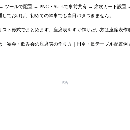
ツールで配置 → PNG・Slackで事前共有 → 席次カード設
通しておけば、初めての幹事でも当日バタつきません。
リスト形式でまとめます。座席表をすぐ作りたい方は
座席表作
は「
宴会・飲み会の座席表の作り方｜円卓・長テーブル配置例
広告