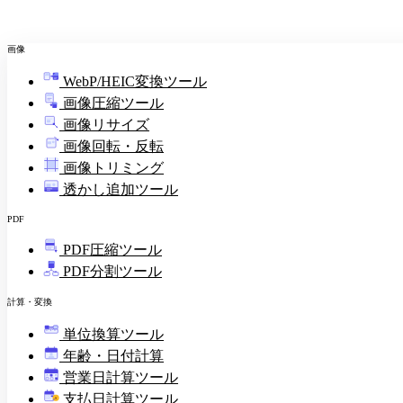
画像
WebP/HEIC変換ツール
画像圧縮ツール
画像リサイズ
画像回転・反転
画像トリミング
透かし追加ツール
PDF
PDF圧縮ツール
PDF分割ツール
計算・変換
単位換算ツール
年齢・日付計算
営業日計算ツール
支払日計算ツール
¥