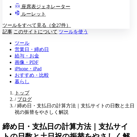
教壇
座席表ジェネレーター
A
B
C
D
ルーレット
ツールをすべて見る（全27件）
記事
このサイトについて
ツールを使う
ツール
営業日・締め日
給与・お金
画像・PDF
iPhone・iPad
おすすめ・比較
暮らし
トップ
/
ブログ
/
締め日・支払日の計算方法｜支払サイトの日数と土日
祝の振替をやさしく解説
締め日・支払日の計算方法｜支払サイ
トの日数と土日祝の振替をやさしく解