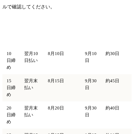
ルで確認してください。
素の
締め
支払条
締め日（8月
支払サイ
支払
日
件
取引の例）
トの目安
日
10
翌月10
8月10日
9月10
約30日
日締
日払い
日
め
15
翌月末
8月15日
9月30
約45日
日締
払い
日
め
20
翌月末
8月20日
9月30
約40日
日締
払い
日
め