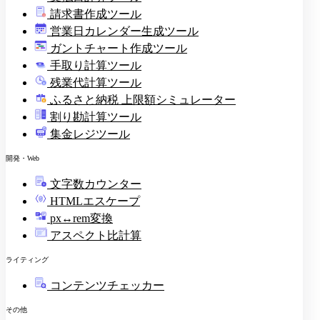
請求書作成ツール
印
営業日カレンダー生成ツール
ガントチャート作成ツール
手取り計算ツール
残業代計算ツール
ふるさと納税 上限額シミュレーター
割り勘計算ツール
集金レジツール
開発・Web
文字数カウンター
HTMLエスケープ
px↔rem変換
アスペクト比計算
ライティング
コンテンツチェッカー
その他