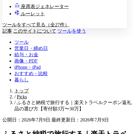
教壇
座席表ジェネレーター
A
B
C
D
ルーレット
ツールをすべて見る（全27件）
記事
このサイトについて
ツールを使う
ツール
営業日・締め日
給与・お金
画像・PDF
iPhone・iPad
おすすめ・比較
暮らし
トップ
/
Picks
/
ふるさと納税で旅行する｜楽天トラベルクーポン返礼
品の選び方【寄付額3万〜30万】
公開日：2026年7月9日
最終更新日：2026年7月9日
ふるさと納税で旅行する｜楽天トラベ