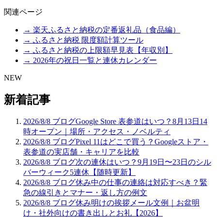
関連ページ
→ 楽天ふるさと納税の定番返礼品（食品編）
→ ふるさと納税 限度額計算ツール
→ ふるさと納税の上限額早見表【年収別】
→ 2026年の祝日一覧と連休カレンダー
NEW
新着記事
2026/8/8
ブログ
Google Store 表参道はいつ？8月13日14
時オープン｜場所・アクセス・ノベルティ
2026/8/8
ブログ
Pixel 11はどこで買う？Googleストア・
表参道の実店舗・キャリアを比較
2026/8/8
ブログ
次の連休はいつ？9月19日〜23日のシル
バーウィーク5連休【随時更新】
2026/8/8
ブログ
休み中の仕事の連絡は対応すべき？緊
急の線引きとマナー・返し方の例文
2026/8/8
ブログ
休み明けの挨拶メール文例｜お盆明
け・社外向けの書き出しとお礼【2026】