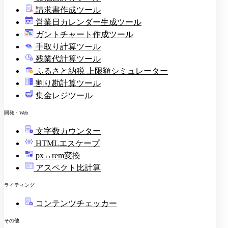
請求書作成ツール
印
営業日カレンダー生成ツール
ガントチャート作成ツール
手取り計算ツール
残業代計算ツール
ふるさと納税 上限額シミュレーター
割り勘計算ツール
集金レジツール
開発・Web
文字数カウンター
HTMLエスケープ
px↔rem変換
アスペクト比計算
ライティング
コンテンツチェッカー
その他