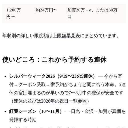
1,200万
約24万円〜
加賀20万＋α、または30万
円〜
口
年収別の詳しい限度額は
上限額早見表
にまとめています。
使いどころ：これから予約する連休
シルバーウィーク2026（9/19〜23の5連休）
— 今から寄
付→クーポン受取→宿予約がちょうど間に合う本命。5連
休の宿は埋まるのが早いので7〜8月中の確保が安全です
（連休の並びは
2026年の祝日一覧
参照）
紅葉シーズン（10〜11月）
— 日光・金沢・加賀が真価を
発揮する時期