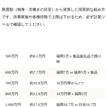
限度額（独身・共働きの目安）から逆算した現実的な組み方
です。扶養家族や各種控除で上限は下がるため、必ず
計算ツ
ール
で確認してください。
限度額の目
年収
現実的な選択
安
500万円
約6.1万円
福岡3万＋
食品返礼品
で残り
枠
600万円
約7.7万円
福岡7万 or 福井5万＋食品
700万円
約10.8万円
10万円帯から1つ
800万円
約12.9万円
10万円帯＋福岡3万
1,000万円
約17.6万円
福岡16.7万 or 日光16.7万