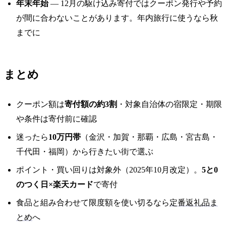
年末年始
— 12月の駆け込み寄付ではクーポン発行や予約
が間に合わないことがあります。年内旅行に使うなら秋
までに
まとめ
クーポン額は
寄付額の約3割
・対象自治体の宿限定・期限
や条件は寄付前に確認
迷ったら
10万円帯
（金沢・加賀・那覇・広島・宮古島・
千代田・福岡）から行きたい街で選ぶ
ポイント・買い回りは対象外（2025年10月改定）。
5と0
のつく日×楽天カード
で寄付
食品と組み合わせて限度額を使い切るなら
定番返礼品ま
とめ
へ