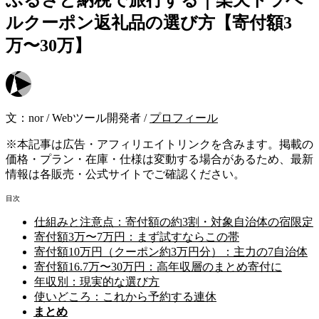
ルクーポン返礼品の選び方【寄付額3
万〜30万】
文：
nor
/
Webツール開発者
/
プロフィール
※本記事は広告・アフィリエイトリンクを含みます。掲載の
価格・プラン・在庫・仕様は変動する場合があるため、最新
情報は各販売・公式サイトでご確認ください。
目次
仕組みと注意点：寄付額の約3割・対象自治体の宿限定
寄付額3万〜7万円：まず試すならこの帯
寄付額10万円（クーポン約3万円分）：主力の7自治体
寄付額16.7万〜30万円：高年収層のまとめ寄付に
年収別：現実的な選び方
使いどころ：これから予約する連休
まとめ