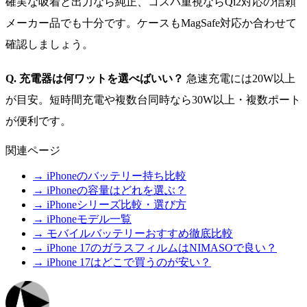
確実な吸着と出力なら純正、コスパ重視ならQi2対応の信頼
メーカー品でも十分です。ケースもMagSafe対応か合わせて
確認しましょう。
Q. 充電器は何ワットを選べばいい？
急速充電には20W以上
が目安。短時間充電や複数台同時なら30W以上・複数ポート
が便利です。
関連ページ
→ iPhoneのバッテリー持ち比較
→ iPhoneの容量はどれを選ぶ？
→ iPhoneシリーズ比較・選び方
→ iPhoneモデル一覧
→ モバイルバッテリーおすすめ徹底比較
→ iPhone 17のガラスフィルムはNIMASOで良い？
→ iPhone 17はどこで買うのが安い？