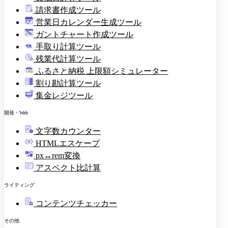
請求書作成ツール
印
営業日カレンダー生成ツール
ガントチャート作成ツール
手取り計算ツール
残業代計算ツール
ふるさと納税 上限額シミュレーター
割り勘計算ツール
集金レジツール
開発・Web
文字数カウンター
HTMLエスケープ
px↔rem変換
アスペクト比計算
ライティング
コンテンツチェッカー
その他