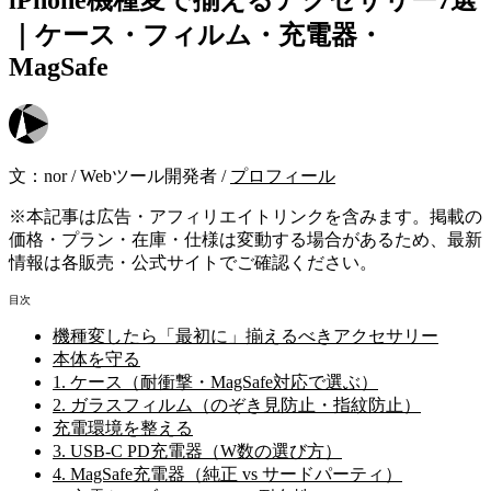
｜ケース・フィルム・充電器・
MagSafe
文：
nor
/
Webツール開発者
/
プロフィール
※本記事は広告・アフィリエイトリンクを含みます。掲載の
価格・プラン・在庫・仕様は変動する場合があるため、最新
情報は各販売・公式サイトでご確認ください。
目次
機種変したら「最初に」揃えるべきアクセサリー
本体を守る
1. ケース（耐衝撃・MagSafe対応で選ぶ）
2. ガラスフィルム（のぞき見防止・指紋防止）
充電環境を整える
3. USB-C PD充電器（W数の選び方）
4. MagSafe充電器（純正 vs サードパーティ）