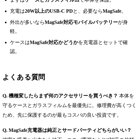
充電は
20W以上のUSB-C PD
と、必要なら
MagSafe
。
外出が多いなら
MagSafe対応モバイルバッテリー
が身
軽。
ケースは
MagSafe対応かどうか
を充電器とセットで確
認。
よくある質問
Q. 機種変したらまず何のアクセサリーを買うべき？
本体を
守るケースとガラスフィルムを最優先に。修理費が高くつく
ため、先に保護するのが最もコスパの良い投資です。
Q. MagSafe充電器は純正とサードパーティどちらがいい？