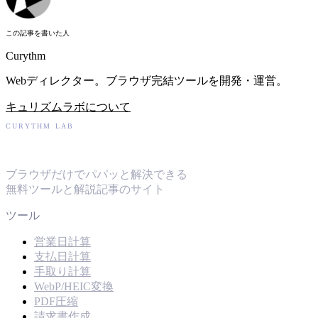
この記事を書いた人
Curythm
Webディレクター。ブラウザ完結ツールを開発・運営。
キュリズムラボについて
CURYTHM LAB
キュリズムラボ
ブラウザだけでパパッと解決できる
無料ツールと解説記事のサイト
ツール
営業日計算
支払日計算
手取り計算
WebP/HEIC変換
PDF圧縮
請求書作成