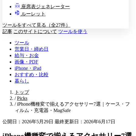
教壇
座席表ジェネレーター
A
B
C
D
ルーレット
ツールをすべて見る（全27件）
記事
このサイトについて
ツールを使う
ツール
営業日・締め日
給与・お金
画像・PDF
iPhone・iPad
おすすめ・比較
暮らし
トップ
/
Picks
/
iPhone機種変で揃えるアクセサリー7選｜ケース・フ
ィルム・充電器・MagSafe
公開日：2026年5月29日
最終更新日：2026年6月17日
iPhone機種変で揃えるアクセサリー7選