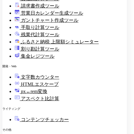
請求書作成ツール
印
営業日カレンダー生成ツール
ガントチャート作成ツール
手取り計算ツール
残業代計算ツール
ふるさと納税 上限額シミュレーター
割り勘計算ツール
集金レジツール
開発・Web
文字数カウンター
HTMLエスケープ
px↔rem変換
アスペクト比計算
ライティング
コンテンツチェッカー
その他