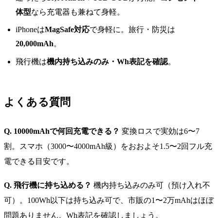
体型
なら充電器も兼ねて身軽。
iPhoneは
MagSafe対応
で身軽に。旅行・防災は
20,000mAh
。
飛行機は
機内持ち込みのみ・Wh表記を確認
。
よくある質問
Q. 10000mAhで何回充電できる？
変換ロスで実効は6〜7
割。スマホ（3000〜4000mAh級）をおおよそ1.5〜2回フル充
電できる目安です。
Q. 飛行機に持ち込める？
機内持ち込みのみ可（預け入れ不
可）。100Wh以下は持ち込み可で、市販の1〜2万mAhはほぼ
問題ありません。Wh表記を確認しましょう。