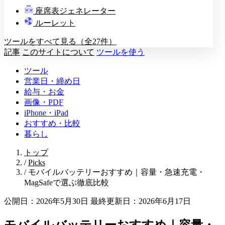
教壇
座席表ジェネレーター
A
B
C
D
ルーレット
ツールをすべて見る（全27件）
記事
このサイトについて
ツールを使う
ツール
営業日・締め日
給与・お金
画像・PDF
iPhone・iPad
おすすめ・比較
暮らし
トップ
/
Picks
/
モバイルバッテリーおすすめ｜容量・急速充電・
MagSafeで選ぶ徹底比較
公開日：2026年5月30日
最終更新日：2026年6月17日
モバイルバッテリーおすすめ｜容量・