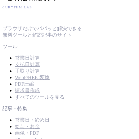
CURYTHM LAB
キュリズムラボ
ブラウザだけでパパッと解決できる
無料ツールと解説記事のサイト
ツール
営業日計算
支払日計算
手取り計算
WebP/HEIC変換
PDF圧縮
請求書作成
すべてのツールを見る
記事・特集
営業日・締め日
給与・お金
画像・PDF