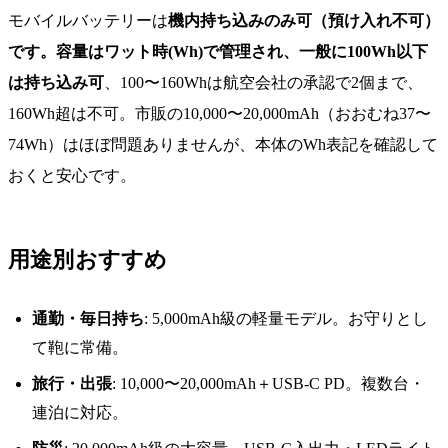
モバイルバッテリーは
機内持ち込みのみ可（預け入れ不可）
です。容量はワット時(Wh)で管理され、一般に
100Wh以下
は持ち込み可
、100〜160Whは航空会社の承認で2個まで、
160Wh超は不可。市販の10,000〜20,000mAh（おおむね37〜
74Wh）はほぼ問題ありませんが、本体のWh表記を確認して
おくと安心です。
用途別おすすめ
通勤・毎日持ち
: 5,000mAh級の軽量モデル。お守りとし
て鞄に常備。
旅行・出張
: 10,000〜20,000mAh＋USB-C PD。複数台・
連泊に対応。