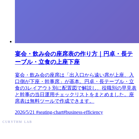
宴会・飲み会の座席表の作り方｜円卓・長テ
ーブル・立食の上座下座
宴会・飲み会の座席は「出入口から遠い席が上座、入
口側が下座・幹事席」が基本。円卓・長テーブル・立
食の3レイアウト別に配置図で解説し、役職別の早見表
と幹事の当日運用チェックリストをまとめました。座
席表は無料ツールで作成できます。
2026/5/21
#seating-chart
#business-efficiency
CURYTHM LAB
キュリズムラボ