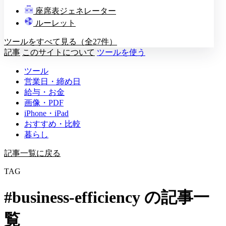
教壇
座席表ジェネレーター
A
B
C
D
ルーレット
ツールをすべて見る（全27件）
記事
このサイトについて
ツールを使う
ツール
営業日・締め日
給与・お金
画像・PDF
iPhone・iPad
おすすめ・比較
暮らし
記事一覧に戻る
TAG
#business-efficiency の記事一
覧