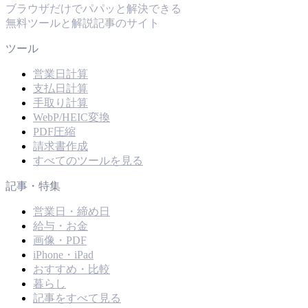
ブラウザだけでパパッと解決できる
無料ツールと解説記事のサイト
ツール
営業日計算
支払日計算
手取り計算
WebP/HEIC変換
PDF圧縮
請求書作成
すべてのツールを見る
記事・特集
営業日・締め日
給与・お金
画像・PDF
iPhone・iPad
おすすめ・比較
暮らし
記事をすべて見る