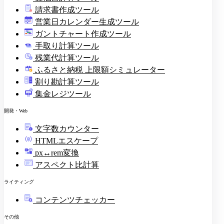
請求書作成ツール
印
営業日カレンダー生成ツール
ガントチャート作成ツール
手取り計算ツール
残業代計算ツール
ふるさと納税 上限額シミュレーター
割り勘計算ツール
集金レジツール
開発・Web
文字数カウンター
HTMLエスケープ
px↔rem変換
アスペクト比計算
ライティング
コンテンツチェッカー
その他