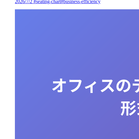
2026/7/2
#seating-chart
#business-efficiency