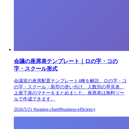
会議の座席表テンプレート｜ロの字・コの
字・スクール形式
会議室の座席配置テンプレート4種を解説。ロの字・コ
の字・スクール・島型の使い分け、人数別の早見表、
上座下座のマナーをまとめました。座席表は無料ツー
ルで作成できます。
2026/5/21
#seating-chart
#business-efficiency