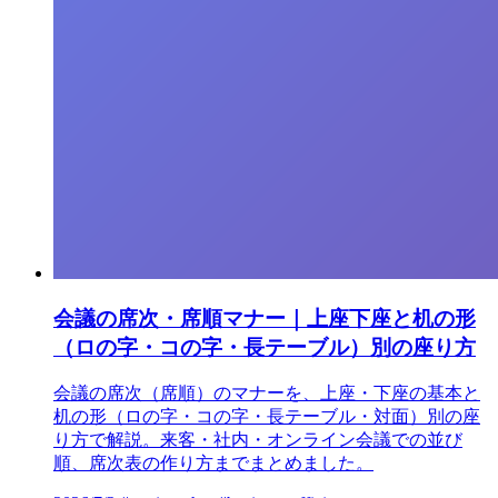
会議の席次・席順マナー｜上座下座と机の形
（ロの字・コの字・長テーブル）別の座り方
会議の席次（席順）のマナーを、上座・下座の基本と
机の形（ロの字・コの字・長テーブル・対面）別の座
り方で解説。来客・社内・オンライン会議での並び
順、席次表の作り方までまとめました。