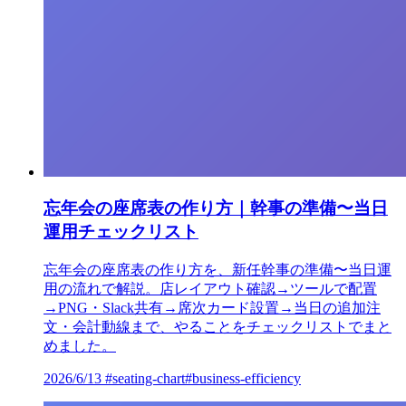
忘年会の座席表の作り方｜幹事の準備〜当日
運用チェックリスト
忘年会の座席表の作り方を、新任幹事の準備〜当日運
用の流れで解説。店レイアウト確認→ツールで配置
→PNG・Slack共有→席次カード設置→当日の追加注
文・会計動線まで、やることをチェックリストでまと
めました。
2026/6/13
#seating-chart
#business-efficiency