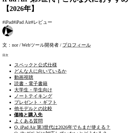
【2026年】
#iPad
#iPad Air
#レビュー
文：
nor
/
Webツール開発者
/
プロフィール
目次
スペックと公式仕様
どんな人に向いているか
動画視聴
読書・電子書籍
大学生・学生向け
ノートテイキング
プレゼント・ギフト
他モデルとの比較
価格と購入先
よくある質問
Q. iPad Air 第3世代は2026年でもまだ使える？