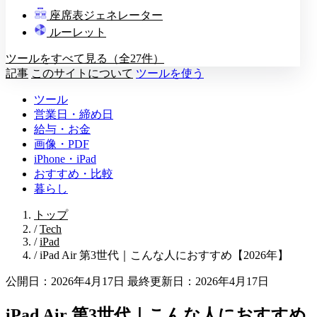
教壇
座席表ジェネレーター
A
B
C
D
ルーレット
ツールをすべて見る（全27件）
記事
このサイトについて
ツールを使う
ツール
営業日・締め日
給与・お金
画像・PDF
iPhone・iPad
おすすめ・比較
暮らし
トップ
/
Tech
/
iPad
/
iPad Air 第3世代｜こんな人におすすめ【2026年】
公開日：2026年4月17日
最終更新日：2026年4月17日
iPad Air 第3世代｜こんな人におすすめ