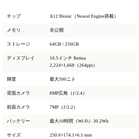
項目
仕様
チップ
A12 Bionic（Neural Engine搭載）
メモリ
非公開
ストレージ
64GB / 256GB
ディスプレイ
10.5インチ Retina
2,224×1,668（264ppi）
輝度
最大500ニト
背面カメラ
8MP広角（ƒ/2.4）
前面カメラ
7MP（ƒ/2.2）
バッテリー
最大10時間（Wi-Fi）30.2Wh
サイズ
250.6×174.1×6.1 mm