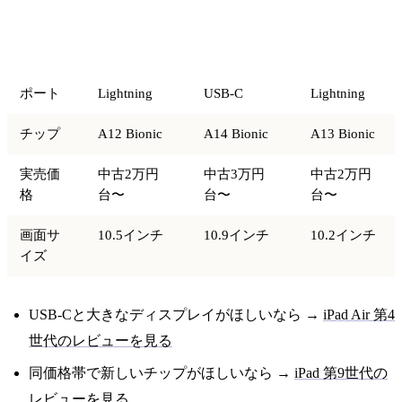
比較項
iPad Air 第3
iPad Air 第4
iPad 第9世
目
世代
世代
代
ポート
Lightning
USB-C
Lightning
チップ
A12 Bionic
A14 Bionic
A13 Bionic
実売価
中古2万円
中古3万円
中古2万円
格
台〜
台〜
台〜
画面サ
10.5インチ
10.9インチ
10.2インチ
イズ
USB-Cと大きなディスプレイがほしいなら →
iPad Air 第4
世代のレビューを見る
同価格帯で新しいチップがほしいなら →
iPad 第9世代の
レビューを見る