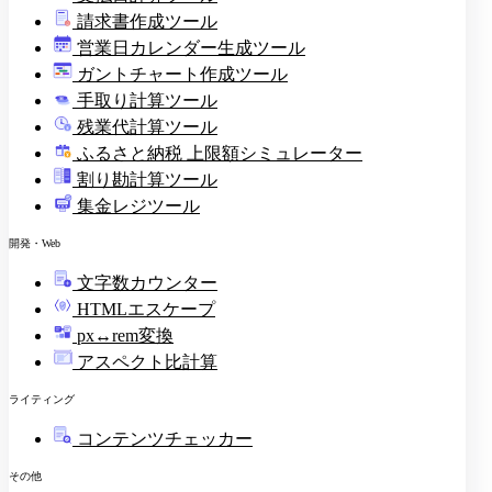
請求書作成ツール
印
営業日カレンダー生成ツール
ガントチャート作成ツール
手取り計算ツール
残業代計算ツール
ふるさと納税 上限額シミュレーター
割り勘計算ツール
集金レジツール
開発・Web
文字数カウンター
HTMLエスケープ
px↔rem変換
アスペクト比計算
ライティング
コンテンツチェッカー
その他