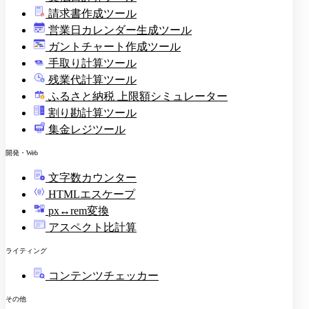
請求書作成ツール
印
営業日カレンダー生成ツール
ガントチャート作成ツール
手取り計算ツール
残業代計算ツール
ふるさと納税 上限額シミュレーター
割り勘計算ツール
集金レジツール
開発・Web
文字数カウンター
HTMLエスケープ
px↔rem変換
アスペクト比計算
ライティング
コンテンツチェッカー
その他