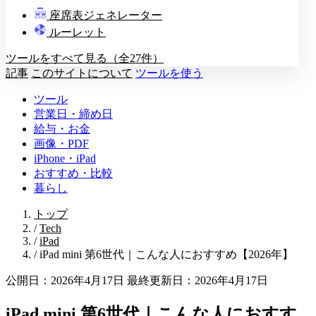
教壇
座席表ジェネレーター
A
B
C
D
ルーレット
ツールをすべて見る（全27件）
記事
このサイトについて
ツールを使う
ツール
営業日・締め日
給与・お金
画像・PDF
iPhone・iPad
おすすめ・比較
暮らし
トップ
/
Tech
/
iPad
/
iPad mini 第6世代｜こんな人におすすめ【2026年】
公開日：2026年4月17日
最終更新日：2026年4月17日
iPad mini 第6世代｜こんな人におすす