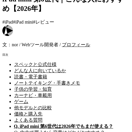
め【2026年】
#iPad
#iPad mini
#レビュー
文：
nor
/
Webツール開発者
/
プロフィール
目次
スペックと公式仕様
どんな人に向いているか
読書・電子書籍
ノートテイキング・手書きメモ
子供の学習・知育
カーナビ・車載用
ゲーム
他モデルとの比較
価格と購入先
よくある質問
Q. iPad mini 第6世代は2026年でもまだ使える？