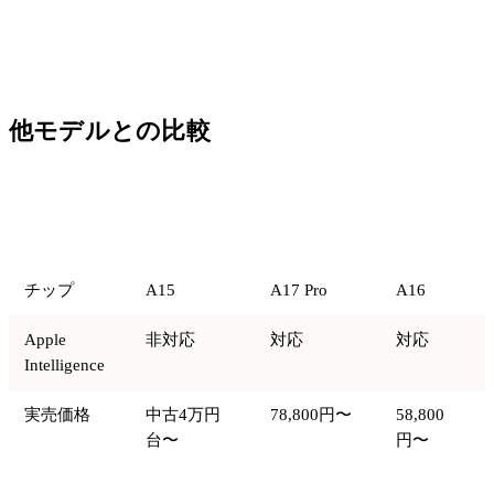
他モデルとの比較
iPad mini 第
iPad mini 第
iPad 第11
比較項目
6世代
7世代
世代
チップ
A15
A17 Pro
A16
Apple
非対応
対応
対応
Intelligence
実売価格
中古4万円
78,800円〜
58,800
台〜
円〜