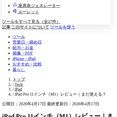
教壇
座席表ジェネレーター
A
B
C
D
ルーレット
ツールをすべて見る（全27件）
記事
このサイトについて
ツールを使う
ツール
営業日・締め日
給与・お金
画像・PDF
iPhone・iPad
おすすめ・比較
暮らし
トップ
/
Tech
/
iPad
/
iPad Pro 11インチ（M1）レビュー｜まだ使える？
公開日：2026年4月17日
最終更新日：2026年4月17日
iPad Pro 11インチ（M1）レビュー｜ま