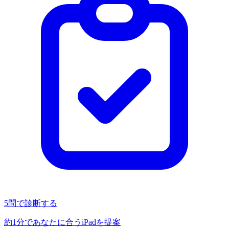
5問で診断する
約1分であなたに合うiPadを提案