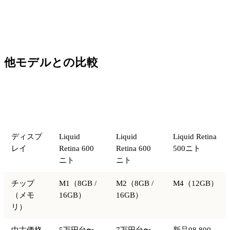
他モデルとの比較
iPad Pro
iPad Pro
iPad Air
比較項目
11（M1）
11（M2）
11（M4）
ディスプ
Liquid
Liquid
Liquid Retina
レイ
Retina 600
Retina 600
500ニト
ニト
ニト
チップ
M1（8GB /
M2（8GB /
M4（12GB）
（メモ
16GB）
16GB）
リ）
中古価格
5万円台〜
7万円台〜
新品98,800