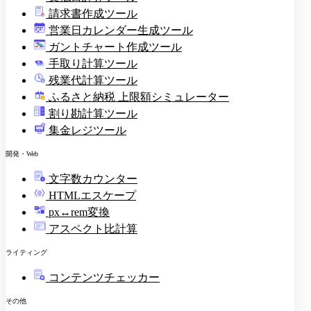
請求書作成ツール
印
営業日カレンダー生成ツール
ガントチャート作成ツール
手取り計算ツール
残業代計算ツール
ふるさと納税 上限額シミュレーター
割り勘計算ツール
集金レジツール
開発・Web
文字数カウンター
HTMLエスケープ
px↔rem変換
アスペクト比計算
ライティング
コンテンツチェッカー
その他