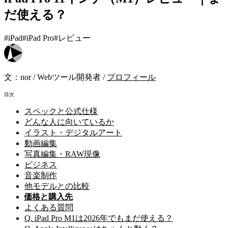
だ使える？
#iPad
#iPad Pro
#レビュー
文：
nor
/
Webツール開発者
/
プロフィール
目次
スペックと公式仕様
どんな人に向いているか
イラスト・デジタルアート
動画編集
写真編集・RAW現像
ビジネス
音楽制作
他モデルとの比較
価格と購入先
よくある質問
Q. iPad Pro M1は2026年でもまだ使える？