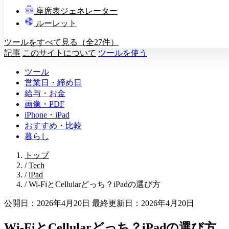
教壇
座席表ジェネレーター
A
B
C
D
ルーレット
ツールをすべて見る（全27件）
記事
このサイトについて
ツールを使う
ツール
営業日・締め日
給与・お金
画像・PDF
iPhone・iPad
おすすめ・比較
暮らし
トップ
/
Tech
/
iPad
/
Wi-FiとCellularどっち？iPadの選び方
公開日：2026年4月20日
最終更新日：2026年4月20日
Wi-FiとCellularどっち？iPadの選び方