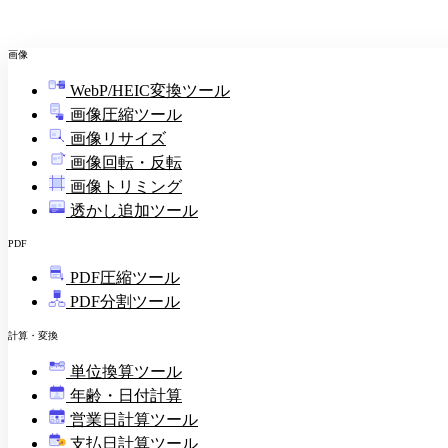
画像
WebP/HEIC変換ツール
画像圧縮ツール
画像リサイズ
画像回転・反転
画像トリミング
透かし追加ツール
PDF
PDF圧縮ツール
PDF分割ツール
計算・変換
単位換算ツール
年齢・日付計算
営業日計算ツール
支払日計算ツール
¥