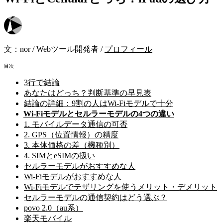
文：
nor
/
Webツール開発者
/
プロフィール
目次
3行で結論
あなたはどっち？判断基準の早見表
結論の詳細：9割の人はWi-Fiモデルで十分
Wi-Fiモデルとセルラーモデルの4つの違い
1. モバイルデータ通信の可否
2. GPS（位置情報）の精度
3. 本体価格の差（機種別）
4. SIMとeSIMの扱い
セルラーモデルがおすすめな人
Wi-Fiモデルがおすすめな人
Wi-Fiモデルでテザリングを使うメリット・デメリット
セルラーモデルの通信契約はどう選ぶ？
povo 2.0（au系）
楽天モバイル