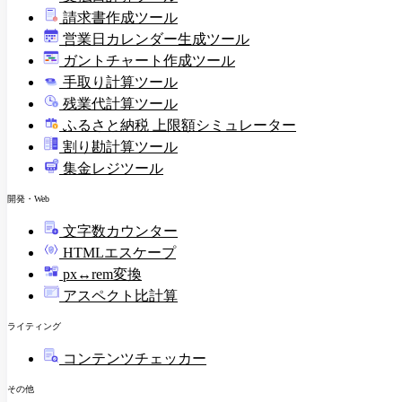
請求書作成ツール
印
営業日カレンダー生成ツール
ガントチャート作成ツール
手取り計算ツール
残業代計算ツール
ふるさと納税 上限額シミュレーター
割り勘計算ツール
集金レジツール
開発・Web
文字数カウンター
HTMLエスケープ
px↔rem変換
アスペクト比計算
ライティング
コンテンツチェッカー
その他