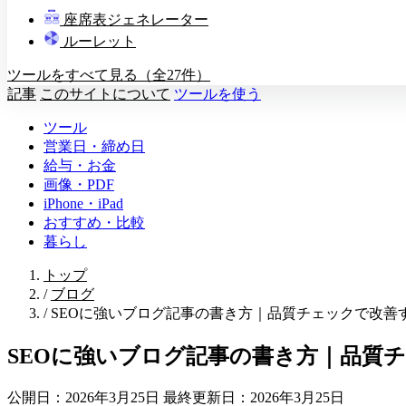
教壇
座席表ジェネレーター
A
B
C
D
ルーレット
ツールをすべて見る（全27件）
記事
このサイトについて
ツールを使う
ツール
営業日・締め日
給与・お金
画像・PDF
iPhone・iPad
おすすめ・比較
暮らし
トップ
/
ブログ
/
SEOに強いブログ記事の書き方｜品質チェックで改善
SEOに強いブログ記事の書き方｜品質
公開日：2026年3月25日
最終更新日：2026年3月25日