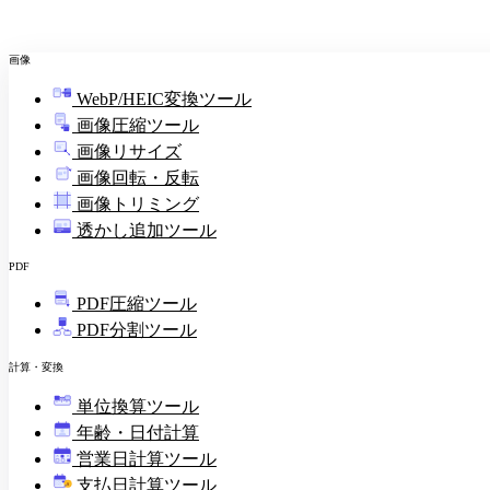
画像
WebP/HEIC変換ツール
画像圧縮ツール
画像リサイズ
画像回転・反転
画像トリミング
透かし追加ツール
PDF
PDF圧縮ツール
PDF分割ツール
計算・変換
単位換算ツール
年齢・日付計算
営業日計算ツール
支払日計算ツール
¥