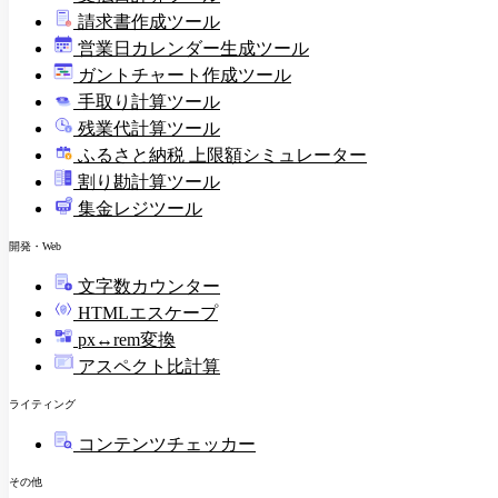
請求書作成ツール
印
営業日カレンダー生成ツール
ガントチャート作成ツール
手取り計算ツール
残業代計算ツール
ふるさと納税 上限額シミュレーター
割り勘計算ツール
集金レジツール
開発・Web
文字数カウンター
HTMLエスケープ
px↔rem変換
アスペクト比計算
ライティング
コンテンツチェッカー
その他