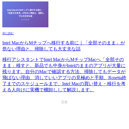
次に読む
Intel MacからMチップへ移行する前に｜「全部そのまま」が
危ない理由と、掃除しても大丈夫な話
移行アシスタントでIntel MacからMチップMacへ「全部その
まま」移すと、新品でも中身がIntelのままのアプリが大量に
残ります。自分のMacで確認する方法、掃除してもデータが
飛ばない理由、消していいアプリの見極めと手順、Rosetta終
了までのスケジュールまで、Intel Macの買い替え・移行を考
える人向けに実機で棚卸しして解説します。
広告