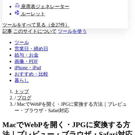
教壇
座席表ジェネレーター
A
B
C
D
ルーレット
ツールをすべて見る（全27件）
記事
このサイトについて
ツールを使う
ツール
営業日・締め日
給与・お金
画像・PDF
iPhone・iPad
おすすめ・比較
暮らし
トップ
/
ブログ
/
MacでWebPを開く・JPGに変換する方法｜プレビュ
ー・ブラウザ・Safari対応
MacでWebPを開く・JPGに変換する方
法｜プレビュー・ブラウザ・Safari対応