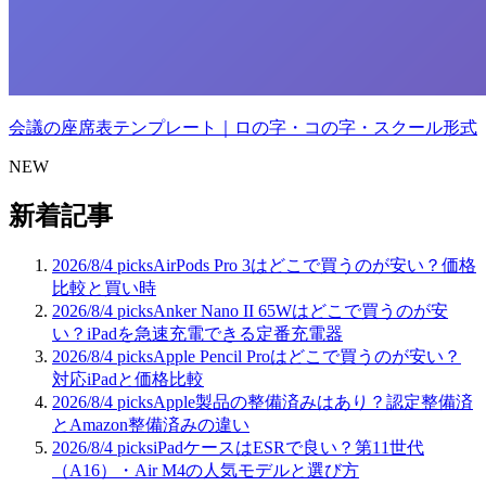
会議の座席表テンプレート｜ロの字・コの字・スクール形式
NEW
新着記事
2026/8/4
picks
AirPods Pro 3はどこで買うのが安い？価格
比較と買い時
2026/8/4
picks
Anker Nano II 65Wはどこで買うのが安
い？iPadを急速充電できる定番充電器
2026/8/4
picks
Apple Pencil Proはどこで買うのが安い？
対応iPadと価格比較
2026/8/4
picks
Apple製品の整備済みはあり？認定整備済
とAmazon整備済みの違い
2026/8/4
picks
iPadケースはESRで良い？第11世代
（A16）・Air M4の人気モデルと選び方