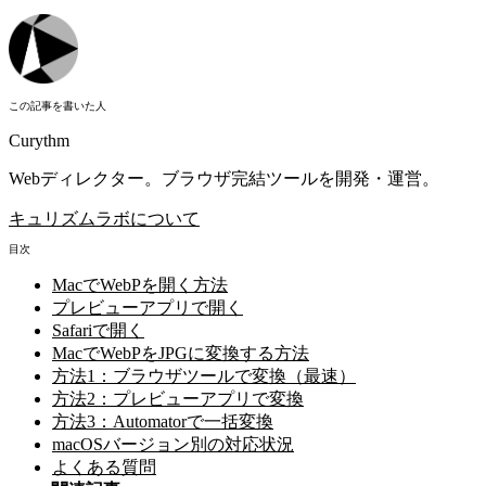
この記事を書いた人
Curythm
Webディレクター。ブラウザ完結ツールを開発・運営。
キュリズムラボについて
目次
MacでWebPを開く方法
プレビューアプリで開く
Safariで開く
MacでWebPをJPGに変換する方法
方法1：ブラウザツールで変換（最速）
方法2：プレビューアプリで変換
方法3：Automatorで一括変換
macOSバージョン別の対応状況
よくある質問