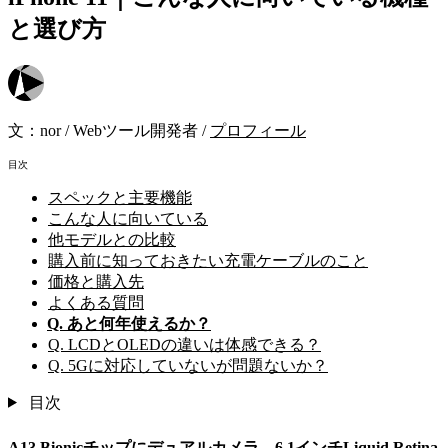
と選び方
文：
nor
/
Webツール開発者
/
プロフィール
目次
スペックと主要機能
こんな人に向いている
他モデルとの比較
購入前に知っておきたい充電ケーブルのこと
価格と購入先
よくある質問
Q. あと何年使えるか？
Q. LCDとOLEDの違いは体感できる？
Q. 5Gに対応していないが問題ないか？
目次
A13 Bionicチップにデュアルカメラ、6.1インチLiquid Retina