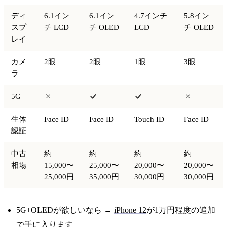
ディ
6.1イン
6.1イン
4.7インチ
5.8イン
スプ
チ LCD
チ OLED
LCD
チ OLED
レイ
カメ
2眼
2眼
1眼
3眼
ラ
5G
生体
Face ID
Face ID
Touch ID
Face ID
認証
中古
約
約
約
約
相場
15,000〜
25,000〜
20,000〜
20,000〜
25,000円
35,000円
30,000円
30,000円
5G+OLEDが欲しいなら →
iPhone 12
が1万円程度の追加
で手に入ります