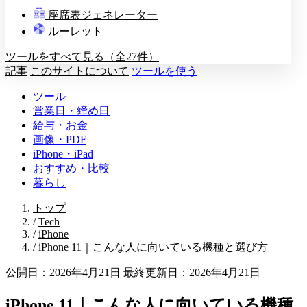
教壇
座席表ジェネレーター
A
B
C
D
ルーレット
ツールをすべて見る（全27件）
記事
このサイトについて
ツールを使う
ツール
営業日・締め日
給与・お金
画像・PDF
iPhone・iPad
おすすめ・比較
暮らし
トップ
/
Tech
/
iPhone
/
iPhone 11｜こんな人に向いている機種と選び方
公開日：2026年4月21日
最終更新日：2026年4月21日
iPhone 11｜こんな人に向いている機種