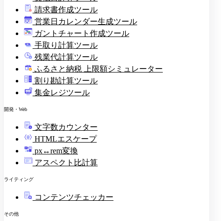
請求書作成ツール
印
営業日カレンダー生成ツール
ガントチャート作成ツール
手取り計算ツール
残業代計算ツール
ふるさと納税 上限額シミュレーター
割り勘計算ツール
集金レジツール
開発・Web
文字数カウンター
HTMLエスケープ
px↔rem変換
アスペクト比計算
ライティング
コンテンツチェッカー
その他