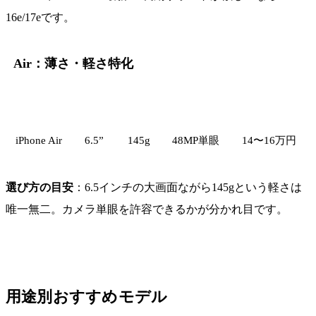
16e/17eです。
Air：薄さ・軽さ特化
モデル
画面
重量
カメラ
中古相場
iPhone Air
6.5”
145g
48MP単眼
14〜16万円
選び方の目安
：6.5インチの大画面ながら145gという軽さは
唯一無二。カメラ単眼を許容できるかが分かれ目です。
用途別おすすめモデル