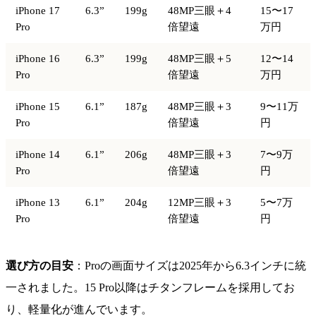
iPhone 17
6.3”
199g
48MP三眼＋4
15〜17
Pro
倍望遠
万円
iPhone 16
6.3”
199g
48MP三眼＋5
12〜14
Pro
倍望遠
万円
iPhone 15
6.1”
187g
48MP三眼＋3
9〜11万
Pro
倍望遠
円
iPhone 14
6.1”
206g
48MP三眼＋3
7〜9万
Pro
倍望遠
円
iPhone 13
6.1”
204g
12MP三眼＋3
5〜7万
Pro
倍望遠
円
選び方の目安
：Proの画面サイズは2025年から6.3インチに統
一されました。15 Pro以降はチタンフレームを採用してお
り、軽量化が進んでいます。