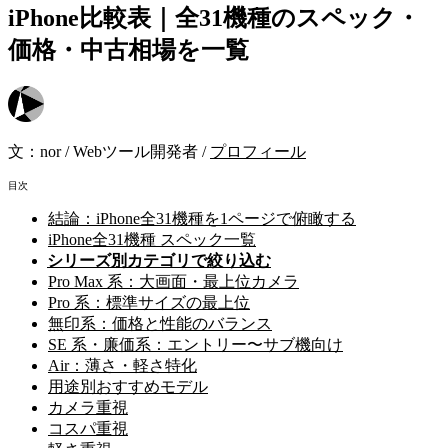
iPhone比較表｜全31機種のスペック・
価格・中古相場を一覧
文：
nor
/
Webツール開発者
/
プロフィール
目次
結論：iPhone全31機種を1ページで俯瞰する
iPhone全31機種 スペック一覧
シリーズ別カテゴリで絞り込む
Pro Max 系：大画面・最上位カメラ
Pro 系：標準サイズの最上位
無印系：価格と性能のバランス
SE 系・廉価系：エントリー〜サブ機向け
Air：薄さ・軽さ特化
用途別おすすめモデル
カメラ重視
コスパ重視