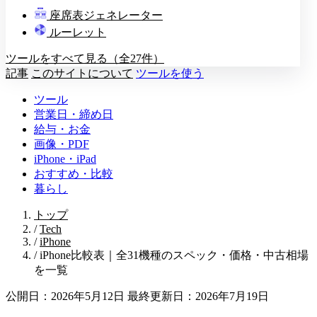
教壇
座席表ジェネレーター
A
B
C
D
ルーレット
ツールをすべて見る（全27件）
記事
このサイトについて
ツールを使う
ツール
営業日・締め日
給与・お金
画像・PDF
iPhone・iPad
おすすめ・比較
暮らし
トップ
/
Tech
/
iPhone
/
iPhone比較表｜全31機種のスペック・価格・中古相場
を一覧
公開日：2026年5月12日
最終更新日：2026年7月19日