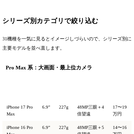
シリーズ別カテゴリで絞り込む
31機種を一気に見るとイメージしづらいので、シリーズ別に
主要モデルを並べ直します。
Pro Max 系：大画面・最上位カメラ
画
中古相
モデル
重量
カメラ
面
場
iPhone 17 Pro
6.9”
227g
48MP三眼＋4
17〜19
Max
倍望遠
万円
iPhone 16 Pro
6.9”
227g
48MP三眼＋5
14〜16