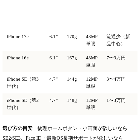
画
カメ
モデル
重量
中古相場
面
ラ
iPhone 17e
6.1”
170g
48MP
流通少（新
単眼
品中心）
iPhone 16e
6.1”
167g
48MP
7〜9万円
単眼
iPhone SE（第3
4.7”
144g
12MP
3〜4万円
世代）
単眼
iPhone SE（第2
4.7”
148g
12MP
1〜3万円
世代）
単眼
選び方の目安
：物理ホームボタン・小画面が欲しいなら
SE2/SE3、Face ID・最新OS長期サポートが欲しいなら