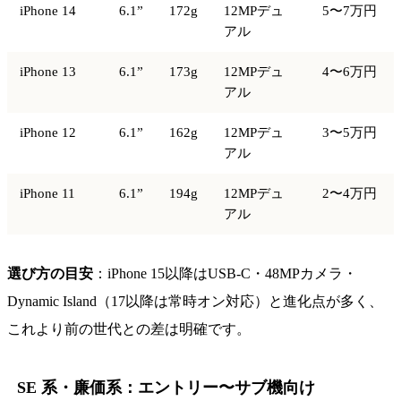
iPhone 14
6.1”
172g
12MPデュ
5〜7万円
アル
iPhone 13
6.1”
173g
12MPデュ
4〜6万円
アル
iPhone 12
6.1”
162g
12MPデュ
3〜5万円
アル
iPhone 11
6.1”
194g
12MPデュ
2〜4万円
アル
選び方の目安
：iPhone 15以降はUSB-C・48MPカメラ・
Dynamic Island（17以降は常時オン対応）と進化点が多く、
これより前の世代との差は明確です。
SE 系・廉価系：エントリー〜サブ機向け