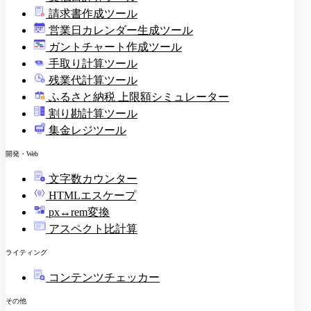
請求書作成ツール
印
営業日カレンダー生成ツール
ガントチャート作成ツール
手取り計算ツール
残業代計算ツール
ふるさと納税 上限額シミュレーター
割り勘計算ツール
集金レジツール
開発・Web
文字数カウンター
HTMLエスケープ
px↔rem変換
アスペクト比計算
ライティング
コンテンツチェッカー
その他