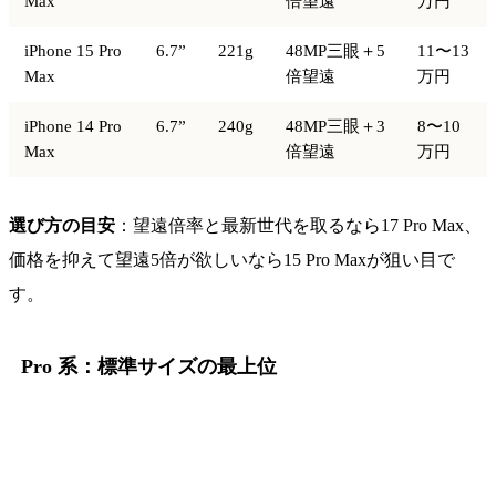
Max
倍望遠
万円
iPhone 15 Pro
6.7”
221g
48MP三眼＋5
11〜13
Max
倍望遠
万円
iPhone 14 Pro
6.7”
240g
48MP三眼＋3
8〜10
Max
倍望遠
万円
選び方の目安
：望遠倍率と最新世代を取るなら17 Pro Max、
価格を抑えて望遠5倍が欲しいなら15 Pro Maxが狙い目で
す。
Pro 系：標準サイズの最上位
画
中古相
モデル
重量
カメラ
面
場