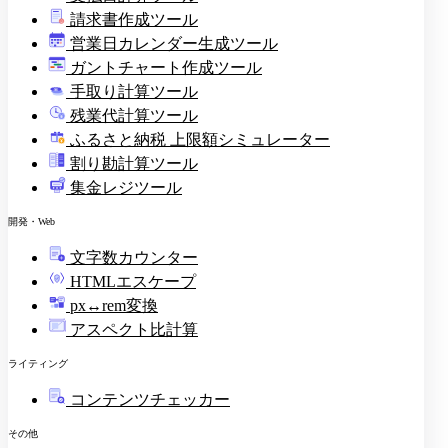
請求書作成ツール
印
営業日カレンダー生成ツール
ガントチャート作成ツール
手取り計算ツール
残業代計算ツール
ふるさと納税 上限額シミュレーター
割り勘計算ツール
集金レジツール
開発・Web
文字数カウンター
HTMLエスケープ
px↔rem変換
アスペクト比計算
ライティング
コンテンツチェッカー
その他