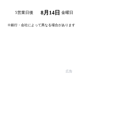
8月14日
5営業日後
金曜日
※銀行・会社によって異なる場合があります
自分の日付で計算する →
広告