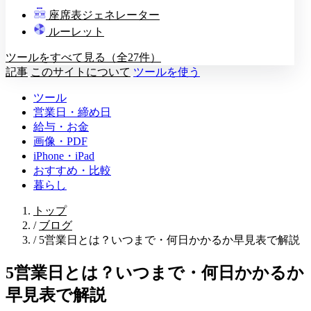
教壇
座席表ジェネレーター
A
B
C
D
ルーレット
ツールをすべて見る（全27件）
記事
このサイトについて
ツールを使う
ツール
営業日・締め日
給与・お金
画像・PDF
iPhone・iPad
おすすめ・比較
暮らし
トップ
/
ブログ
/
5営業日とは？いつまで・何日かかるか早見表で解説
5営業日とは？いつまで・何日かかるか
早見表で解説