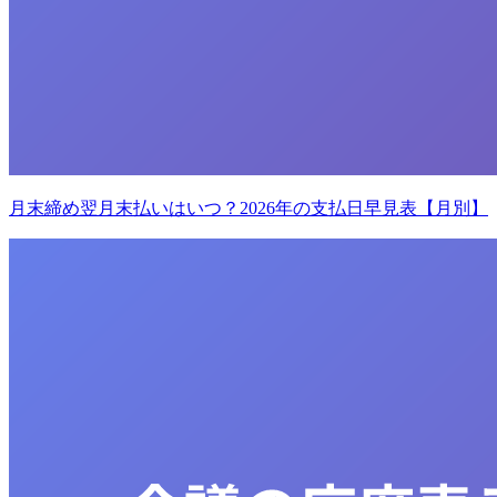
月末締め翌月末払いはいつ？2026年の支払日早見表【月別】