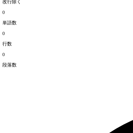
改行除く
0
単語数
0
行数
0
段落数