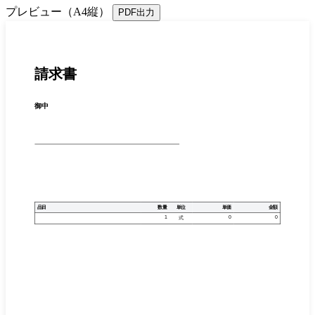
プレビュー（A4縦）
PDF出力
請求書
御中
品目
数量
単位
単価
金額
1
0
0
式