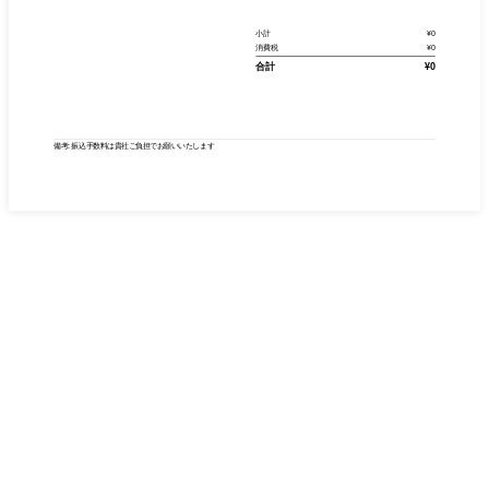
小計
¥0
消費税
¥0
合計
¥0
備考: 振込手数料は貴社ご負担でお願いいたします