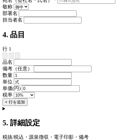
宛名（会社名・氏名）
*
敬称
部署名
担当者名
4. 品目
行 1
品名
備考（任意）
数量
単位
単価(円)
税率
+ 行を追加
5. 詳細設定
税抜/税込・源泉徴収・電子印影・備考