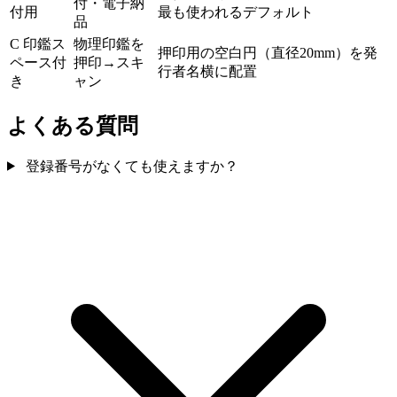
付・電子納
付用
最も使われるデフォルト
品
C 印鑑ス
物理印鑑を
押印用の空白円（直径20mm）を発
ペース付
押印→スキ
行者名横に配置
き
ャン
よくある質問
登録番号がなくても使えますか？