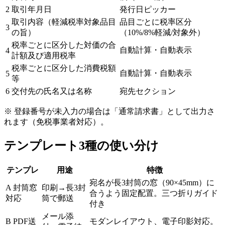
2
取引年月日
発行日ピッカー
取引内容（軽減税率対象品目
品目ごとに税率区分
3
の旨）
（10%/8%軽減/対象外）
税率ごとに区分した対価の合
自動計算・自動表示
4
計額及び適用税率
税率ごとに区分した消費税額
自動計算・自動表示
5
等
6
交付先の氏名又は名称
宛先セクション
※ 登録番号が未入力の場合は「通常請求書」として出力さ
れます（免税事業者対応）。
テンプレート3種の使い分け
テンプレ
用途
特徴
宛名が長3封筒の窓（90×45mm）に
A 封筒窓
印刷→長3封
合うよう固定配置。三つ折りガイド
対応
筒で郵送
付き
メール添
B PDF送
モダンレイアウト、電子印影対応。