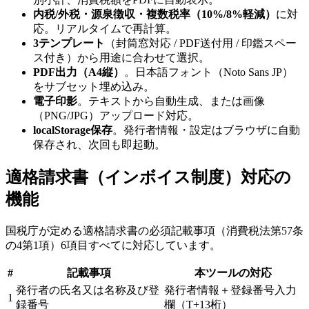
内税/外税・源泉徴収・複数税率（10%/8%軽減）
に対
応。リアルタイムで再計算。
3テンプレート
（封筒窓対応 / PDF送付用 / 印鑑スペー
ス付き）から用途に合わせて選択。
PDF出力（A4縦）
。日本語フォント（Noto Sans JP）
をサブセット埋め込み。
電子印影
。テキストから自動生成、または画像
（PNG/JPG）アップロード対応。
localStorage保存
。発行者情報・設定はブラウザに自動
保存され、次回も即起動。
適格請求書（インボイス制度）対応の
機能
国税庁が定める適格請求書の必須記載事項（消費税法第57条
の4第1項）6項目すべてに対応しています。
#
記載事項
本ツールの対応
発行者の氏名又は名称及び登
発行者情報＋登録番号入力
1
録番号
欄（T+13桁）