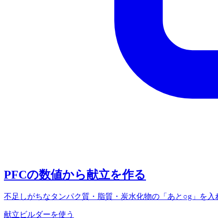
PFCの数値から献立を作る
不足しがちなタンパク質・脂質・炭水化物の「あと○g」を
献立ビルダーを使う