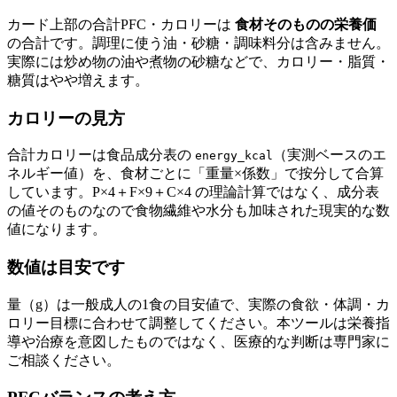
カード上部の合計PFC・カロリーは
食材そのものの栄養価
の合計です。調理に使う油・砂糖・調味料分は含みません。
実際には炒め物の油や煮物の砂糖などで、カロリー・脂質・
糖質はやや増えます。
カロリーの見方
合計カロリーは食品成分表の
（実測ベースのエ
energy_kcal
ネルギー値）を、食材ごとに「重量×係数」で按分して合算
しています。P×4＋F×9＋C×4 の理論計算ではなく、成分表
の値そのものなので食物繊維や水分も加味された現実的な数
値になります。
数値は目安です
量（g）は一般成人の1食の目安値で、実際の食欲・体調・カ
ロリー目標に合わせて調整してください。本ツールは栄養指
導や治療を意図したものではなく、医療的な判断は専門家に
ご相談ください。