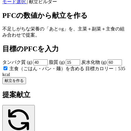
モード選択
|
献立ビルダー
PFCの数値から献立を作る
不足しがちな栄養の「あと○g」を、主菜＋副菜＋主食の組
み合わせで提案。
目標のPFCを入力
タンパク質 (g)
脂質 (g)
炭水化物 (g)
主食（ごはん・パン・麺）を含める
目標カロリー：
535
kcal
献立を作る
提案献立