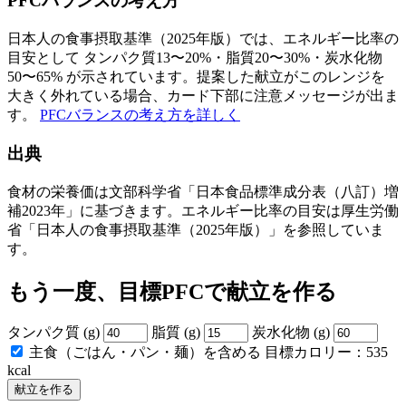
PFCバランスの考え方
日本人の食事摂取基準（2025年版）では、エネルギー比率の
目安として タンパク質13〜20%・脂質20〜30%・炭水化物
50〜65% が示されています。提案した献立がこのレンジを
大きく外れている場合、カード下部に注意メッセージが出ま
す。
PFCバランスの考え方を詳しく
出典
食材の栄養価は文部科学省「日本食品標準成分表（八訂）増
補2023年」に基づきます。エネルギー比率の目安は厚生労働
省「日本人の食事摂取基準（2025年版）」を参照していま
す。
もう一度、目標PFCで献立を作る
タンパク質 (g)
脂質 (g)
炭水化物 (g)
主食（ごはん・パン・麺）を含める
目標カロリー：
535
kcal
献立を作る