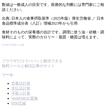
数値は一般成人の目安です。医療的な判断には専門家にご相
談ください。
出典: 日本人の食事摂取基準（2025年版）厚生労働省 ／ 日本
食品標準成分表（八訂）増補2023年から引用
食材そのものの栄養価の合計です。調理に使う油・砂糖・調
味料によって、実際のカロリー・脂質・糖質は増えます。
CURYTHM LAB
キュリズムラボ
ブラウザだけでパパッと解決できる
無料ツールと解説記事のサイト
ツール
営業日計算
支払日計算
手取り計算
WebP/HEIC変換
PDF圧縮