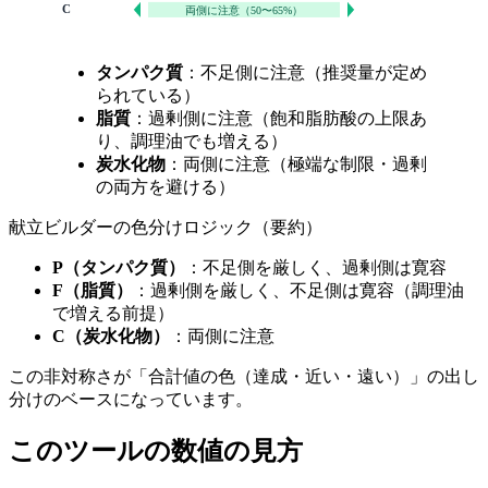
C
両側に注意（50〜65%）
タンパク質
：不足側に注意（推奨量が定め
られている）
脂質
：過剰側に注意（飽和脂肪酸の上限あ
り、調理油でも増える）
炭水化物
：両側に注意（極端な制限・過剰
の両方を避ける）
献立ビルダーの色分けロジック（要約）
P（タンパク質）
：不足側を厳しく、過剰側は寛容
F（脂質）
：過剰側を厳しく、不足側は寛容（調理油
で増える前提）
C（炭水化物）
：両側に注意
この非対称さが「合計値の色（達成・近い・遠い）」の出し
分けのベースになっています。
このツールの数値の見方