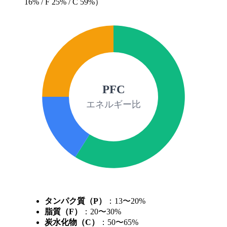
16% / F 25% / C 59%）
PFC
エネルギー比
タンパク質（P）
：13〜20%
脂質（F）
：20〜30%
炭水化物（C）
：50〜65%