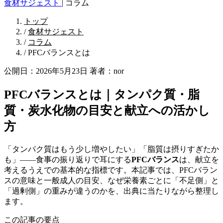
食材サジェスト
|
コラム
トップ
/
食材サジェスト
/
コラム
/
PFCバランスとは
公開日：2026年5月23日
著者：nor
PFCバランスとは｜タンパク質・脂
質・炭水化物の目安と献立への活かし
方
「タンパク質はもう少し増やしたい」「脂質は摂りすぎたか
も」——食事の振り返りで耳にする
PFCバランス
は、献立を
考えるうえでの基本的な指標です。本記事では、PFCバラン
スの意味と一般成人の目安、なぜ栄養素ごとに「不足側」と
「過剰側」の重みが違うのかを、出典に当たりながら整理し
ます。
この記事の要点