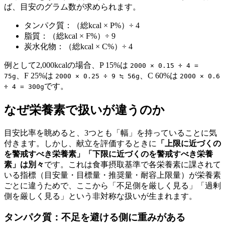
ば、目安のグラム数が求められます。
タンパク質：（総kcal × P%）÷ 4
脂質：（総kcal × F%）÷ 9
炭水化物：（総kcal × C%）÷ 4
例として2,000kcalの場合、P 15%は
2000 × 0.15 ÷ 4 =
、F 25%は
、C 60%は
75g
2000 × 0.25 ÷ 9 ≒ 56g
2000 × 0.6
です。
÷ 4 = 300g
なぜ栄養素で扱いが違うのか
目安比率を眺めると、3つとも「幅」を持っていることに気
付きます。しかし、献立を評価するときに
「上限に近づくの
を警戒すべき栄養素」「下限に近づくのを警戒すべき栄養
素」は別々
です。これは食事摂取基準で各栄養素に課されて
いる指標（目安量・目標量・推奨量・耐容上限量）が栄養素
ごとに違うためで、ここから「不足側を厳しく見る」「過剰
側を厳しく見る」という非対称な扱いが生まれます。
タンパク質：不足を避ける側に重みがある