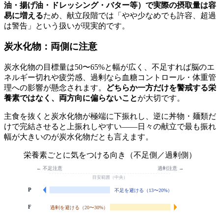
油・揚げ油・ドレッシング・バター等）で実際の摂取量は容
易に増える
ため、献立段階では「やや少なめでも許容、超過
は警告」という扱いが現実的です。
炭水化物：両側に注意
炭水化物の目標量は50〜65%と幅が広く、不足すれば脳のエ
ネルギー切れや疲労感、過剰なら血糖コントロール・体重管
理への影響が懸念されます。
どちらか一方だけを警戒する栄
養素ではなく、両方向に偏らないこと
が大切です。
主食を抜くと炭水化物が極端に下振れし、逆に丼物・麺類だ
けで完結させると上振れしやすい——日々の献立で最も振れ
幅が大きいのが炭水化物だとも言えます。
栄養素ごとに気をつける向き（不足側／過剰側）
← 不足注意
過剰注意 →
目安範囲（中央）
P
不足を避ける（13〜20%）
F
過剰を避ける（20〜30%）