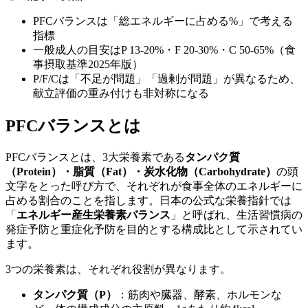
PFCバランスは「総エネルギーに占める%」で考える
指標
一般成人の目安はP 13-20%・F 20-30%・C 50-65%（食
事摂取基準2025年版）
P/F/Cは「不足が問題」「過剰が問題」が異なるため、
献立評価の重み付けも非対称になる
PFCバランスとは
PFCバランスとは、3大栄養素である
タンパク質
（Protein）・脂質（Fat）・炭水化物（Carbohydrate）
の頭
文字をとった呼び方で、それぞれが食事全体のエネルギーに
占める割合のことを指します。日本の公式な栄養指針では
「
エネルギー産生栄養素バランス
」と呼ばれ、生活習慣病の
発症予防と重症化予防を目的とする構成比として示されてい
ます。
3つの栄養素は、それぞれ役割が異なります。
タンパク質（P）
：筋肉や臓器、酵素、ホルモンな