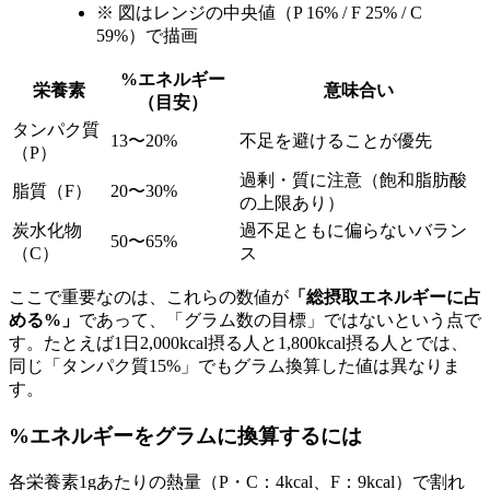
※ 図はレンジの中央値（P 16% / F 25% / C
59%）で描画
%エネルギー
栄養素
意味合い
（目安）
タンパク質
13〜20%
不足を避けることが優先
（P）
過剰・質に注意（飽和脂肪酸
脂質（F）
20〜30%
の上限あり）
炭水化物
過不足ともに偏らないバラン
50〜65%
（C）
ス
ここで重要なのは、これらの数値が
「総摂取エネルギーに占
める%」
であって、「グラム数の目標」ではないという点で
す。たとえば1日2,000kcal摂る人と1,800kcal摂る人とでは、
同じ「タンパク質15%」でもグラム換算した値は異なりま
す。
%エネルギーをグラムに換算するには
各栄養素1gあたりの熱量（P・C：4kcal、F：9kcal）で割れ