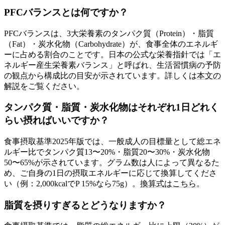
PFCバランスとは何ですか？
PFCバランスは、3大栄養素のタンパク質（Protein）・脂質
（Fat）・炭水化物（Carbohydrate）が、食事全体のエネルギ
ーに占める割合のことです。日本の公式な栄養指針では「エ
ネルギー産生栄養素バランス」と呼ばれ、生活習慣病の予防
の観点から構成比の目安が示されています。詳しくは
本文の
解説
をご覧ください。
タンパク質・脂質・炭水化物はそれぞれ1日どれく
らい摂ればいいですか？
食事摂取基準2025年版では、一般成人の目標量として総エネ
ルギー比でタンパク質13〜20%・脂質20〜30%・炭水化物
50〜65%が示されています。グラム数は人によって異なるた
め、ご自身の1日の摂取エネルギーに応じて換算してくださ
い（例：2,000kcalでP 15%なら75g）。
換算式はこちら
。
脂質を摂りすぎるとどうなりますか？