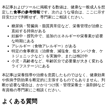
本記事およびツールに掲載する数値は、健康な一般成人を想
定した
食事の参考情報
です。次のような場合は、ここに示す
目安だけで判断せず、専門家にご相談ください。
糖尿病・腎臓病・脂質異常症など、栄養管理が治療と
直結する持病がある
妊娠中・授乳中で、追加のエネルギーや栄養素が必要
な時期にある
アレルギー（食物アレルギー）がある
特定の食事療法（治療食、減塩食、低タンパク食、ケ
トジェニックなど）を実施中、または検討中
小児・高齢者など、年齢区分で必要量が大きく変わる
ライフステージにある
本記事は栄養指導や治療を意図したものではなく、健康効果
や疾病予防効果を断定的に主張するものでもありません。判
断が必要な場合は、かかりつけ医・管理栄養士・薬剤師など
有資格の専門家にご相談ください。
よくある質問