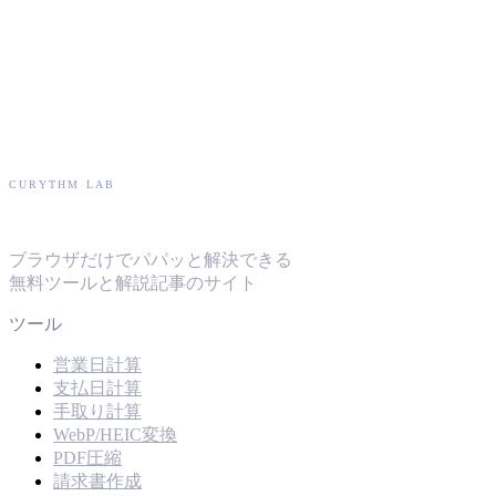
CURYTHM LAB
キュリズムラボ
ブラウザだけでパパッと解決できる
無料ツールと解説記事のサイト
ツール
営業日計算
支払日計算
手取り計算
WebP/HEIC変換
PDF圧縮
請求書作成