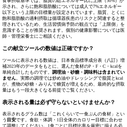
食事摂取基準では、脂質の総エネルギー比に上限（30%）が
示され、さらに飽和脂肪酸については成人で7%エネルギー
以下という上限の目標量が設定されています。脂質、とくに
飽和脂肪酸の過剰摂取は循環器疾患のリスクと関連すると整
理されているため、生活習慣病予防の観点では「上限側」を
意識することが推奨されます。個別の健康影響については医
師・管理栄養士にご相談ください。
この献立ツールの数値は正確ですか？
ツールに表示される数値は、日本食品標準成分表（八訂）増
補2023年のデータをもとに、選んだ食材のP・F・C・kcalを
単純合計したものです。
調理油・砂糖・調味料は含まれてい
ません
。実際の調理では炒め油やドレッシングで脂質とkcal
が、煮物の砂糖・みりんで糖質が増えるため、最終的な摂取
量はもう一段大きくなる前提でご覧ください。
表示される量は必ず守らないといけませんか？
表示されるグラム数は「これくらいで一食ぶんの食材」とい
う
目安
です。食欲・体調・1日全体のカロリー目標に合わせ
て調整してください。1食ごとに目標比率を厳密に揃える必