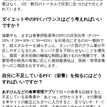
要はなく、1日・数日のトータルで目安に近づけば十分とさ
れています。
ダイエット中のPFCバランスはどう考えればいい
ですか？
減量中も、まずは食事摂取基準のPFCの目安比率（P 13〜
20% / F 20〜30% / C 50〜65%）を出発点にするのが一般的で
す。総エネルギーを減らすぶん、タンパク質のグラム量が不
足しやすくなるため、タンパク質を下回らせないことを優先
し、脂質・炭水化物の極端な制限は避けるのが無難です。体
重管理や疾患の有無に応じた個別最適化は、医師・管理栄養
士へのご相談をおすすめします。
自分に不足しているPFC（栄養）を知るにはどう
すればいいですか？
あすけんなどの食事管理アプリ
で日々の食事を記録すると、
不足している栄養素や「あと○g」が分かります。その数値
を本サイトの
献立ビルダー
に入力すると、足りないP・F・C
を埋めるための主菜・副菜・主食の組み合わせを提案しま