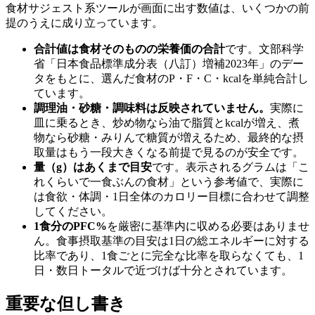
食材サジェスト系ツールが画面に出す数値は、いくつかの前
提のうえに成り立っています。
合計値は食材そのものの栄養価の合計
です。文部科学
省「日本食品標準成分表（八訂）増補2023年」のデー
タをもとに、選んだ食材のP・F・C・kcalを単純合計し
ています。
調理油・砂糖・調味料は反映されていません。
実際に
皿に乗るとき、炒め物なら油で脂質とkcalが増え、煮
物なら砂糖・みりんで糖質が増えるため、最終的な摂
取量はもう一段大きくなる前提で見るのが安全です。
量（g）はあくまで目安
です。表示されるグラムは「こ
れくらいで一食ぶんの食材」という参考値で、実際に
は食欲・体調・1日全体のカロリー目標に合わせて調整
してください。
1食分のPFC%
を厳密に基準内に収める必要はありませ
ん。食事摂取基準の目安は1日の総エネルギーに対する
比率であり、1食ごとに完全な比率を取らなくても、1
日・数日トータルで近づけば十分とされています。
重要な但し書き