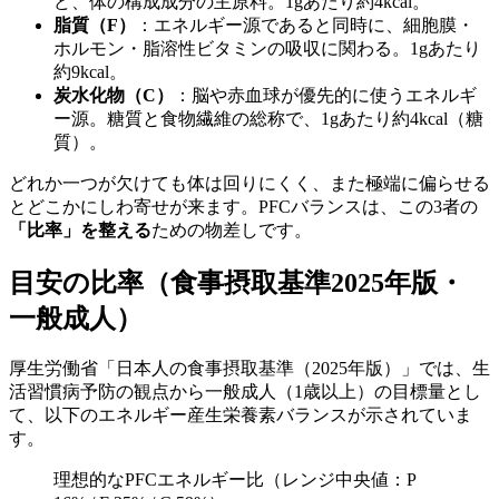
ど、体の構成成分の主原料。1gあたり約4kcal。
脂質（F）
：エネルギー源であると同時に、細胞膜・
ホルモン・脂溶性ビタミンの吸収に関わる。1gあたり
約9kcal。
炭水化物（C）
：脳や赤血球が優先的に使うエネルギ
ー源。糖質と食物繊維の総称で、1gあたり約4kcal（糖
質）。
どれか一つが欠けても体は回りにくく、また極端に偏らせる
とどこかにしわ寄せが来ます。PFCバランスは、この3者の
「比率」を整える
ための物差しです。
目安の比率（食事摂取基準2025年版・
一般成人）
厚生労働省「日本人の食事摂取基準（2025年版）」では、生
活習慣病予防の観点から一般成人（1歳以上）の目標量とし
て、以下のエネルギー産生栄養素バランスが示されていま
す。
理想的なPFCエネルギー比（レンジ中央値：P