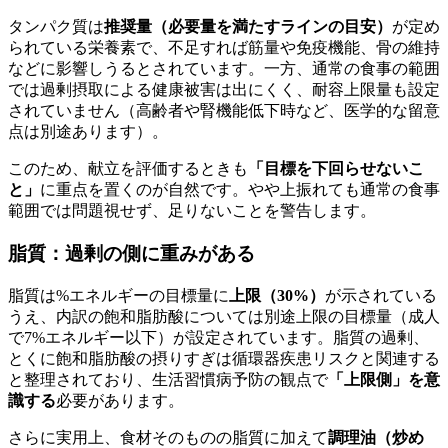
タンパク質は
推奨量（必要量を満たすラインの目安）
が定め
られている栄養素で、不足すれば筋量や免疫機能、骨の維持
などに影響しうるとされています。一方、通常の食事の範囲
では過剰摂取による健康被害は出にくく、耐容上限量も設定
されていません（高齢者や腎機能低下時など、医学的な留意
点は別途あります）。
このため、献立を評価するときも
「目標を下回らせないこ
と」
に重点を置くのが自然です。やや上振れても通常の食事
範囲では問題視せず、足りないことを警告します。
脂質：過剰の側に重みがある
脂質は%エネルギーの目標量に
上限（30%）
が示されている
うえ、内訳の飽和脂肪酸については別途上限の目標量（成人
で7%エネルギー以下）が設定されています。脂質の過剰、
とくに飽和脂肪酸の摂りすぎは循環器疾患リスクと関連する
と整理されており、生活習慣病予防の観点で
「上限側」を意
識する
必要があります。
さらに実用上、食材そのものの脂質に加えて
調理油（炒め