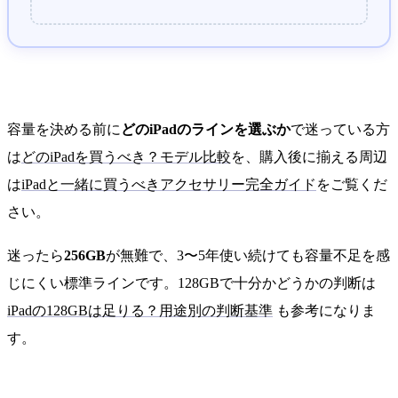
容量を決める前に
どのiPadのラインを選ぶか
で迷っている方
は
どのiPadを買うべき？モデル比較
を、購入後に揃える周辺
は
iPadと一緒に買うべきアクセサリー完全ガイド
をご覧くだ
さい。
迷ったら
256GB
が無難で、3〜5年使い続けても容量不足を感
じにくい標準ラインです。128GBで十分かどうかの判断は
iPadの128GBは足りる？用途別の判断基準
も参考になりま
す。