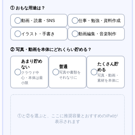
① おもな用途は？
動画・読書・SNS
仕事・勉強・資料作成
イラスト・手書き
動画編集・音楽制作
② 写真・動画を本体にどれくらい貯める？
あまり貯め
たくさん貯
普通
ない
める
写真や書類を
クラウド中
写真・動画・
それなりに
心・本体は最
素材を本体に
小限
①と②を選ぶと、ここに推奨容量とおすすめのiPadが
表示されます