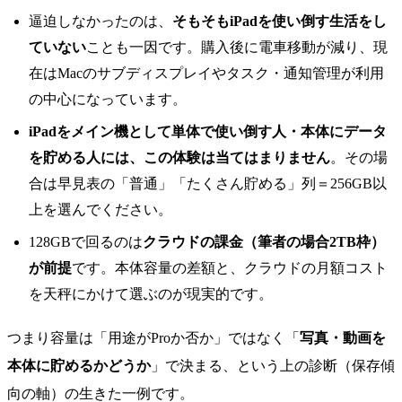
逼迫しなかったのは、
そもそもiPadを使い倒す生活をし
ていない
ことも一因です。購入後に電車移動が減り、現
在はMacのサブディスプレイやタスク・通知管理が利用
の中心になっています。
iPadをメイン機として単体で使い倒す人・本体にデータ
を貯める人には、この体験は当てはまりません
。その場
合は早見表の「普通」「たくさん貯める」列＝256GB以
上を選んでください。
128GBで回るのは
クラウドの課金（筆者の場合2TB枠）
が前提
です。本体容量の差額と、クラウドの月額コスト
を天秤にかけて選ぶのが現実的です。
つまり容量は「用途がProか否か」ではなく「
写真・動画を
本体に貯めるかどうか
」で決まる、という上の診断（保存傾
向の軸）の生きた一例です。