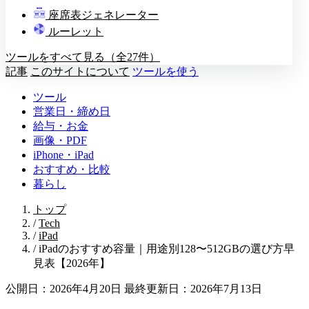
教壇
座席表ジェネレーター
A
B
C
D
ルーレット
ツールをすべて見る（全27件）
記事
このサイトについて
ツールを使う
ツール
営業日・締め日
給与・お金
画像・PDF
iPhone・iPad
おすすめ・比較
暮らし
トップ
/
Tech
/
iPad
/
iPadのおすすめ容量｜用途別128〜512GBの選び方早
見表【2026年】
公開日：2026年4月20日
最終更新日：2026年7月13日