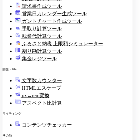
請求書作成ツール
印
営業日カレンダー生成ツール
ガントチャート作成ツール
手取り計算ツール
残業代計算ツール
ふるさと納税 上限額シミュレーター
割り勘計算ツール
集金レジツール
開発・Web
文字数カウンター
HTMLエスケープ
px↔rem変換
アスペクト比計算
ライティング
コンテンツチェッカー
その他