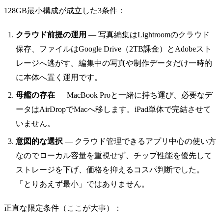
128GB最小構成が成立した3条件：
クラウド前提の運用
— 写真編集はLightroomのクラウド
保存、ファイルはGoogle Drive（2TB課金）とAdobeスト
レージへ逃がす。編集中の写真や制作データだけ一時的
に本体へ置く運用です。
母艦の存在
— MacBook Proと一緒に持ち運び、必要なデ
ータはAirDropでMacへ移します。iPad単体で完結させて
いません。
意図的な選択
— クラウド管理できるアプリ中心の使い方
なのでローカル容量を重視せず、チップ性能を優先して
ストレージを下げ、価格を抑えるコスパ判断でした。
「とりあえず最小」ではありません。
正直な限定条件（ここが大事）：