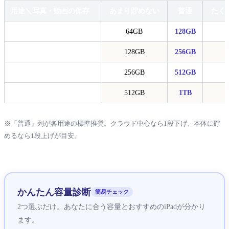
用途＼写真・動画の保存
あまり貯めない
普通
たく
動画・読書・SNS
64GB
128GB
仕事・勉強・資料作成
128GB
256GB
イラスト・手書き
256GB
512GB
動画編集・音楽制作
512GB
1TB
※「普通」列が各用途の標準推奨。クラウド中心なら1段下げ、本体に貯
めるなら1段上げが目安。
かんたん容量診断
簡易チェック
2つ選ぶだけ。あなたに合う容量とおすすめのiPadが分かり
ます。