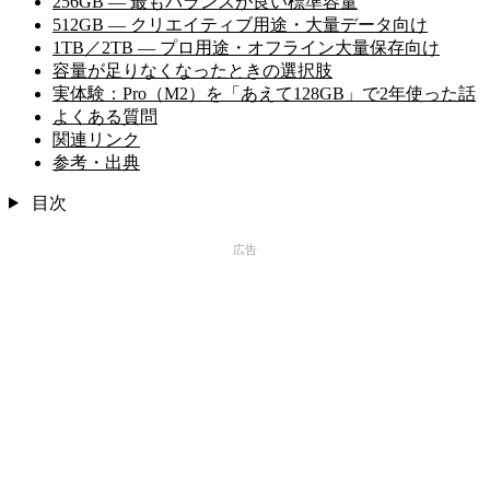
256GB — 最もバランスが良い標準容量
512GB — クリエイティブ用途・大量データ向け
1TB／2TB — プロ用途・オフライン大量保存向け
容量が足りなくなったときの選択肢
実体験：Pro（M2）を「あえて128GB」で2年使った話
よくある質問
関連リンク
参考・出典
目次
広告