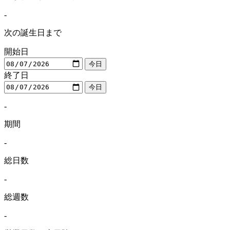
-
次の誕生日まで
開始日
今日
終了日
今日
-
期間
-
総日数
-
総週数
-