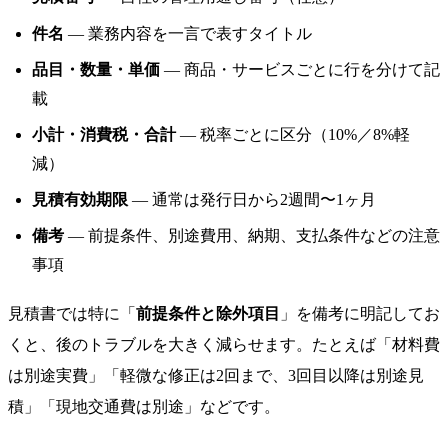
件名
— 業務内容を一言で表すタイトル
品目・数量・単価
— 商品・サービスごとに行を分けて記
載
小計・消費税・合計
— 税率ごとに区分（10%／8%軽
減）
見積有効期限
— 通常は発行日から2週間〜1ヶ月
備考
— 前提条件、別途費用、納期、支払条件などの注意
事項
見積書では特に「
前提条件と除外項目
」を備考に明記してお
くと、後のトラブルを大きく減らせます。たとえば「材料費
は別途実費」「軽微な修正は2回まで、3回目以降は別途見
積」「現地交通費は別途」などです。