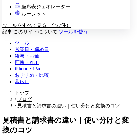
教壇
座席表ジェネレーター
A
B
C
D
ルーレット
ツールをすべて見る（全27件）
記事
このサイトについて
ツールを使う
ツール
営業日・締め日
給与・お金
画像・PDF
iPhone・iPad
おすすめ・比較
暮らし
トップ
/
ブログ
/
見積書と請求書の違い｜使い分けと変換のコツ
見積書と請求書の違い｜使い分けと変
換のコツ