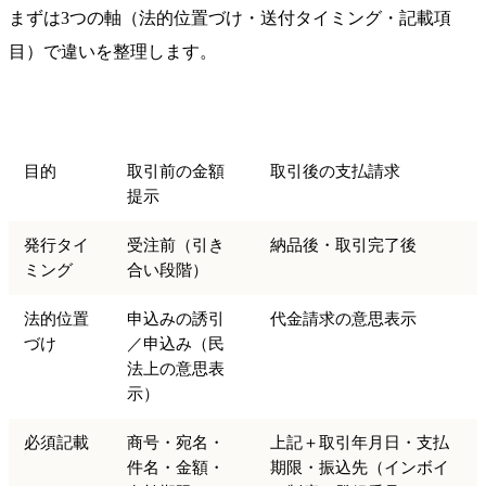
まずは3つの軸（法的位置づけ・送付タイミング・記載項
目）で違いを整理します。
項目
見積書
請求書
目的
取引前の金額
取引後の支払請求
提示
発行タイ
受注前（引き
納品後・取引完了後
ミング
合い段階）
法的位置
申込みの誘引
代金請求の意思表示
づけ
／申込み（民
法上の意思表
示）
必須記載
商号・宛名・
上記＋取引年月日・支払
件名・金額・
期限・振込先（インボイ