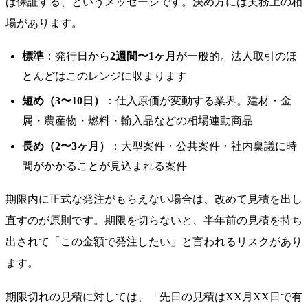
ば保証する、というメッセージです。決め方には実務上の相
場があります。
標準
：発行日から
2週間〜1ヶ月
が一般的。法人取引のほ
とんどはこのレンジに収まります
短め（3〜10日）
：仕入原価が変動する業界。建材・金
属・農産物・燃料・輸入品などの相場連動商品
長め（2〜3ヶ月）
：大型案件・公共案件・社内稟議に時
間がかかることが見込まれる案件
期限内に正式な発注がもらえない場合は、改めて見積を出し
直すのが原則です。期限を切らないと、半年前の見積を持ち
出されて「この金額で発注したい」と言われるリスクがあり
ます。
期限切れの見積に対しては、「先日の見積はXX月XX日で有