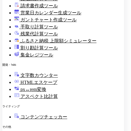
請求書作成ツール
印
営業日カレンダー生成ツール
ガントチャート作成ツール
手取り計算ツール
残業代計算ツール
ふるさと納税 上限額シミュレーター
割り勘計算ツール
集金レジツール
開発・Web
文字数カウンター
HTMLエスケープ
px↔rem変換
アスペクト比計算
ライティング
コンテンツチェッカー
その他