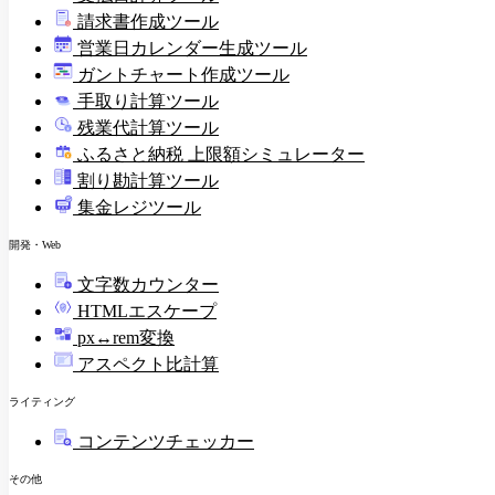
請求書作成ツール
印
営業日カレンダー生成ツール
ガントチャート作成ツール
手取り計算ツール
残業代計算ツール
ふるさと納税 上限額シミュレーター
割り勘計算ツール
集金レジツール
開発・Web
文字数カウンター
HTMLエスケープ
px↔rem変換
アスペクト比計算
ライティング
コンテンツチェッカー
その他