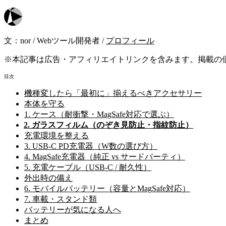
文：
nor
/
Webツール開発者
/
プロフィール
※本記事は広告・アフィリエイトリンクを含みます。掲載の
目次
機種変したら「最初に」揃えるべきアクセサリー
本体を守る
1. ケース（耐衝撃・MagSafe対応で選ぶ）
2. ガラスフィルム（のぞき見防止・指紋防止）
充電環境を整える
3. USB-C PD充電器（W数の選び方）
4. MagSafe充電器（純正 vs サードパーティ）
5. 充電ケーブル（USB-C / 耐久性）
外出時の備え
6. モバイルバッテリー（容量とMagSafe対応）
7. 車載・スタンド類
バッテリーが気になる人へ
まとめ