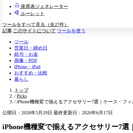
教壇
座席表ジェネレーター
A
B
C
D
ルーレット
ツールをすべて見る（全27件）
記事
このサイトについて
ツールを使う
ツール
営業日・締め日
給与・お金
画像・PDF
iPhone・iPad
おすすめ・比較
暮らし
トップ
/
Picks
/
iPhone機種変で揃えるアクセサリー7選｜ケース・フィル
公開日：2026年5月29日
最終更新日：2026年6月17日
iPhone機種変で揃えるアクセサリー7選