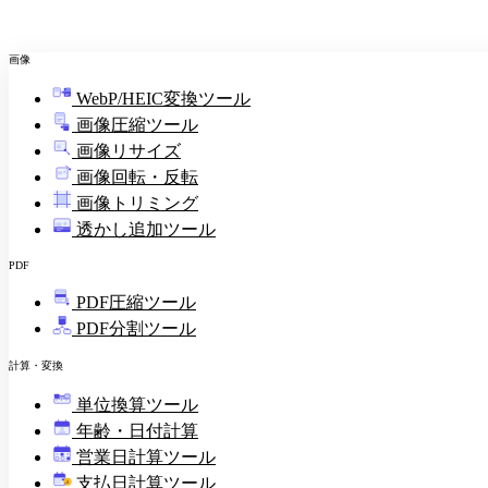
画像
WebP/HEIC変換ツール
画像圧縮ツール
画像リサイズ
画像回転・反転
画像トリミング
透かし追加ツール
PDF
PDF圧縮ツール
PDF分割ツール
計算・変換
単位換算ツール
年齢・日付計算
営業日計算ツール
支払日計算ツール
¥