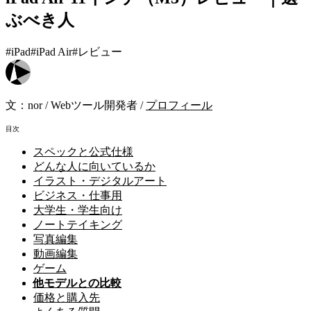
ぶべき人
#iPad
#iPad Air
#レビュー
文：
nor
/
Webツール開発者
/
プロフィール
目次
スペックと公式仕様
どんな人に向いているか
イラスト・デジタルアート
ビジネス・仕事用
大学生・学生向け
ノートテイキング
写真編集
動画編集
ゲーム
他モデルとの比較
価格と購入先