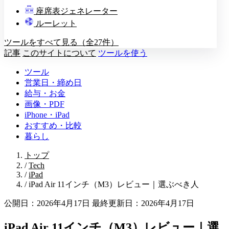
教壇
座席表ジェネレーター
A
B
C
D
ルーレット
ツールをすべて見る（全27件）
記事
このサイトについて
ツールを使う
ツール
営業日・締め日
給与・お金
画像・PDF
iPhone・iPad
おすすめ・比較
暮らし
トップ
/
Tech
/
iPad
/
iPad Air 11インチ（M3）レビュー｜選ぶべき人
公開日：2026年4月17日
最終更新日：2026年4月17日
iPad Air 11インチ（M3）レビュー｜選