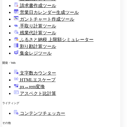
請求書作成ツール
印
営業日カレンダー生成ツール
ガントチャート作成ツール
手取り計算ツール
残業代計算ツール
ふるさと納税 上限額シミュレーター
割り勘計算ツール
集金レジツール
開発・Web
文字数カウンター
HTMLエスケープ
px↔rem変換
アスペクト比計算
ライティング
コンテンツチェッカー
その他