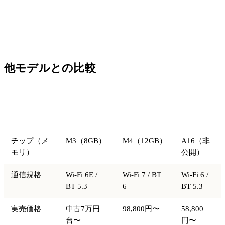
他モデルとの比較
iPad Air
iPad Air
iPad 第11
比較項目
11（M3）
11（M4）
世代
チップ（メ
M3（8GB）
M4（12GB）
A16（非
モリ）
公開）
通信規格
Wi-Fi 6E /
Wi-Fi 7 / BT
Wi-Fi 6 /
BT 5.3
6
BT 5.3
実売価格
中古7万円
98,800円〜
58,800
台〜
円〜