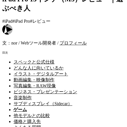
ぶべき人
#iPad
#iPad Pro
#レビュー
文：
nor
/
Webツール開発者
/
プロフィール
目次
スペックと公式仕様
どんな人に向いているか
イラスト・デジタルアート
動画編集・映像制作
写真編集・RAW現像
ビジネス・プレゼンテーション
音楽制作
サブディスプレイ（Sidecar）
ゲーム
他モデルとの比較
価格と購入先