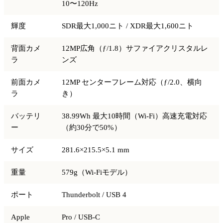
10〜120Hz
輝度
SDR最大1,000ニト / XDR最大1,600ニト
背面カメ
12MP広角（ƒ/1.8）サファイアクリスタルレ
ラ
ンズ
前面カメ
12MP センターフレーム対応（ƒ/2.0、横向
ラ
き）
バッテリ
38.99Wh 最大10時間（Wi-Fi）高速充電対応
ー
（約30分で50%）
サイズ
281.6×215.5×5.1 mm
重量
579g（Wi-Fiモデル）
ポート
Thunderbolt / USB 4
Apple
Pro / USB-C