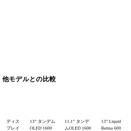
他モデルとの比較
比較項
iPad Pro
iPad Pro
iPad Air
目
13（M5）
11（M5）
13（M4）
ディス
13” タンデム
11.1” タンデ
13” Liquid
プレイ
OLED 1600
ムOLED 1600
Retina 600