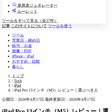
教壇
座席表ジェネレーター
A
B
C
D
ルーレット
ツールをすべて見る（全27件）
記事
このサイトについて
ツールを使う
ツール
営業日・締め日
給与・お金
画像・PDF
iPhone・iPad
おすすめ・比較
暮らし
トップ
/
Tech
/
iPad
/
iPad Pro 13インチ（M5）レビュー｜選ぶべき人
公開日：2026年4月17日
最終更新日：2026年4月17日
iPad Pro 13インチ（M5）レビュー｜選