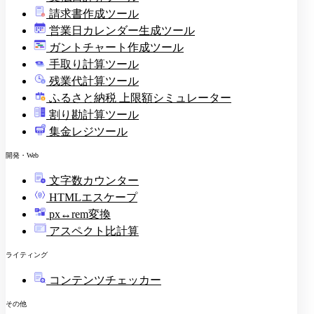
請求書作成ツール
印
営業日カレンダー生成ツール
ガントチャート作成ツール
手取り計算ツール
残業代計算ツール
ふるさと納税 上限額シミュレーター
割り勘計算ツール
集金レジツール
開発・Web
文字数カウンター
HTMLエスケープ
px↔rem変換
アスペクト比計算
ライティング
コンテンツチェッカー
その他