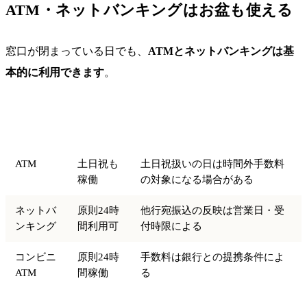
ATM・ネットバンキングはお盆も使える
窓口が閉まっている日でも、
ATMとネットバンキングは基
本的に利用できます
。
お盆期間
手段
注意点
の扱い
ATM
土日祝も
土日祝扱いの日は時間外手数料
稼働
の対象になる場合がある
ネットバ
原則24時
他行宛振込の反映は営業日・受
ンキング
間利用可
付時限による
コンビニ
原則24時
手数料は銀行との提携条件によ
ATM
間稼働
る