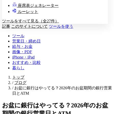
教壇
座席表ジェネレーター
A
B
C
D
ルーレット
ツールをすべて見る（全27件）
記事
このサイトについて
ツールを使う
ツール
営業日・締め日
給与・お金
画像・PDF
iPhone・iPad
おすすめ・比較
暮らし
トップ
/
ブログ
/
お盆に銀行はやってる？2026年のお盆期間の銀行営業
日とATM
お盆に銀行はやってる？2026年のお盆
期間の銀行営業日とATM