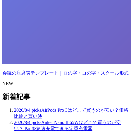
会議の座席表テンプレート｜ロの字・コの字・スクール形式
NEW
新着記事
2026/8/4
picks
AirPods Pro 3はどこで買うのが安い？価格
比較と買い時
2026/8/4
picks
Anker Nano II 65Wはどこで買うのが安
い？iPadを急速充電できる定番充電器