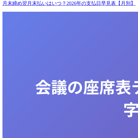
月末締め翌月末払いはいつ？2026年の支払日早見表【月別】