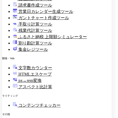
請求書作成ツール
印
営業日カレンダー生成ツール
ガントチャート作成ツール
手取り計算ツール
残業代計算ツール
ふるさと納税 上限額シミュレーター
割り勘計算ツール
集金レジツール
開発・Web
文字数カウンター
HTMLエスケープ
px↔rem変換
アスペクト比計算
ライティング
コンテンツチェッカー
その他