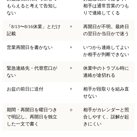
もらえると考えて告知し
相手は通常営業のつも
ない
りで連絡してくる
「8/13〜8/16休業」とだけ
×
再開日が不明。最終日
記載
の翌日か当日かで迷う
営業再開日を書かない
×
いつから連絡してよい
か相手が判断できない
緊急連絡先・代替窓口が
×
休業中のトラブル時に
ない
連絡が途切れる
お盆の前日に送付
×
相手が段取りを組み直
せない
期間・再開日を曜日つき
○
相手がカレンダーと照
で明記し、再開日を独立
合しやすく、誤解が起
した一文で書く
きにくい