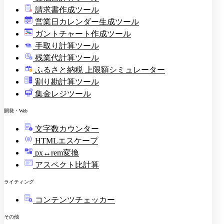
請求書作成ツール
印
営業日カレンダー生成ツール
ガントチャート作成ツール
手取り計算ツール
残業代計算ツール
ふるさと納税 上限額シミュレーター
割り勘計算ツール
集金レジツール
開発・Web
文字数カウンター
HTMLエスケープ
px↔rem変換
アスペクト比計算
ライティング
コンテンツチェッカー
その他