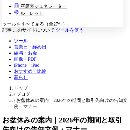
教壇
座席表ジェネレーター
A
B
C
D
ルーレット
ツールをすべて見る（全27件）
記事
このサイトについて
ツールを使う
ツール
営業日・締め日
給与・お金
画像・PDF
iPhone・iPad
おすすめ・比較
暮らし
トップ
/
ブログ
/
お盆休みの案内｜2026年の期間と取引先向けの告知文
例・マナー
お盆休みの案内｜2026年の期間と取引
先向けの告知文例・マナー