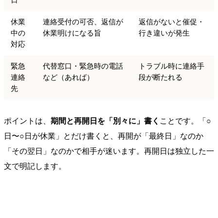
休業
連絡受付の可否、返信が
返信がないと催促・
中の
休業明けになる旨
行き違いが発生
対応
緊急
代替窓口・緊急時の電話
トラブル時に連絡手
連絡
など（あれば）
段が断たれる
先
ポイントは、
期間と再開日を「別々に」書く
ことです。「○
日〜○日が休業」とだけ書くと、再開が「最終日」なのか
「その翌日」なのかで相手が迷います。再開日は独立した一
文で明記します。