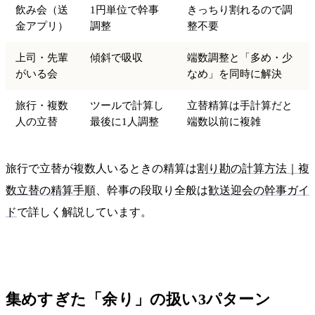
飲み会（送
1円単位で幹事
きっちり割れるので調
金アプリ）
調整
整不要
上司・先輩
傾斜で吸収
端数調整と「多め・少
がいる会
なめ」を同時に解決
旅行・複数
ツールで計算し
立替精算は手計算だと
人の立替
最後に1人調整
端数以前に複雑
旅行で立替が複数人いるときの精算は
割り勘の計算方法｜複
数立替の精算手順
、幹事の段取り全般は
歓送迎会の幹事ガイ
ド
で詳しく解説しています。
集めすぎた「余り」の扱い3パターン