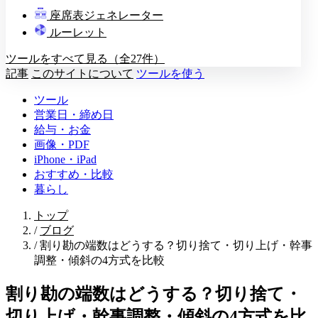
教壇
座席表ジェネレーター
A
B
C
D
ルーレット
ツールをすべて見る（全27件）
記事
このサイトについて
ツールを使う
ツール
営業日・締め日
給与・お金
画像・PDF
iPhone・iPad
おすすめ・比較
暮らし
トップ
/
ブログ
/
割り勘の端数はどうする？切り捨て・切り上げ・幹事
調整・傾斜の4方式を比較
割り勘の端数はどうする？切り捨て・
切り上げ・幹事調整・傾斜の4方式を比