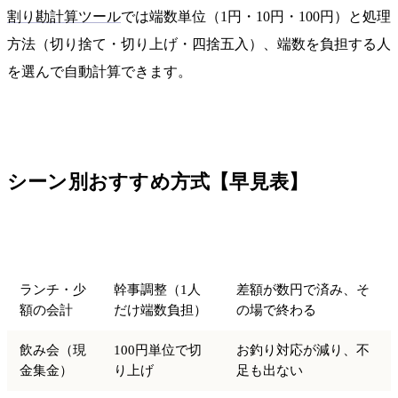
割り勘計算ツール
では端数単位（1円・10円・100円）と処理
方法（切り捨て・切り上げ・四捨五入）、端数を負担する人
を選んで自動計算できます。
シーン別おすすめ方式【早見表】
シーン
おすすめ方式
理由
ランチ・少
幹事調整（1人
差額が数円で済み、そ
額の会計
だけ端数負担）
の場で終わる
飲み会（現
100円単位で切
お釣り対応が減り、不
金集金）
り上げ
足も出ない