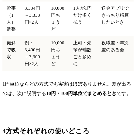
幹事
3,334円
10,000
1人が1円
送金アプリで
（1
＋3,333
円ち
だけ多く
きっちり精算
人）
円×2人
ょう
払う
したいとき
調整
ど
傾斜
例：
10,000
上司・先
役職差・年次
で吸
3,400円
円ち
輩が端数
差のある会
収
＋3,300
ょう
ごと多め
円×2人
ど
に
1円単位ならどの方式でも実害はほぼありません。差が出る
のは、次に説明する
10円・100円単位でまとめるとき
です。
4方式それぞれの使いどころ