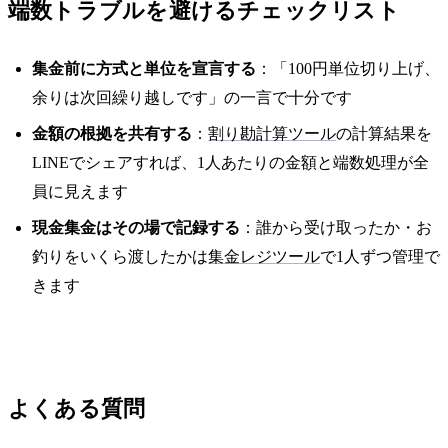
端数トラブルを避けるチェックリスト
集金前に方式と単位を宣言する
：「100円単位切り上げ、
余りは次回繰り越しです」の一言で十分です
金額の根拠を共有する
：
割り勘計算ツール
の計算結果を
LINEでシェアすれば、1人あたりの金額と端数処理が全
員に見えます
現金集金はその場で記録する
：誰から受け取ったか・お
釣りをいくら渡したかは
集金レジツール
で1人ずつ管理で
きます
よくある質問