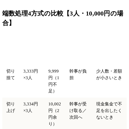
端数処理4方式の比較【3人・10,000円の場
合】
集ま
1人あた
差額の行
向いている場
方式
る合
り
き先
面
計
切り
3,333円
9,999
幹事が負
少人数・差額
捨て
×3人
円（1
担
が小さいとき
円不
足）
切り
3,334円
10,002
幹事が受
現金集金で不
上げ
×3人
円（2
け取る／
足を出したく
円余
次回へ
ないとき
り）