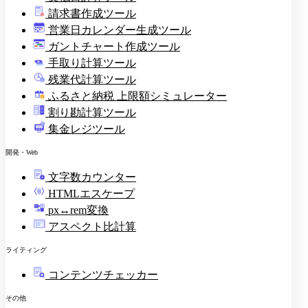
請求書作成ツール
印
営業日カレンダー生成ツール
ガントチャート作成ツール
手取り計算ツール
残業代計算ツール
ふるさと納税 上限額シミュレーター
割り勘計算ツール
集金レジツール
開発・Web
文字数カウンター
HTMLエスケープ
px↔rem変換
アスペクト比計算
ライティング
コンテンツチェッカー
その他