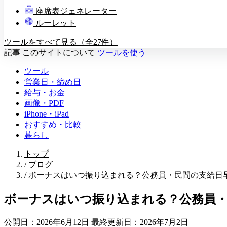
教壇
座席表ジェネレーター
A
B
C
D
ルーレット
ツールをすべて見る（全27件）
記事
このサイトについて
ツールを使う
ツール
営業日・締め日
給与・お金
画像・PDF
iPhone・iPad
おすすめ・比較
暮らし
トップ
/
ブログ
/
ボーナスはいつ振り込まれる？公務員・民間の支給日
ボーナスはいつ振り込まれる？公務員・
公開日：2026年6月12日
最終更新日：2026年7月2日