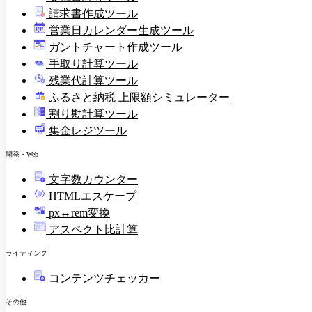
請求書作成ツール
印
営業日カレンダー生成ツール
ガントチャート作成ツール
手取り計算ツール
残業代計算ツール
ふるさと納税 上限額シミュレーター
割り勘計算ツール
集金レジツール
開発・Web
文字数カウンター
HTMLエスケープ
px↔rem変換
アスペクト比計算
ライティング
コンテンツチェッカー
その他