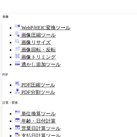
画像
WebP/HEIC変換ツール
画像圧縮ツール
画像リサイズ
画像回転・反転
画像トリミング
透かし追加ツール
PDF
PDF圧縮ツール
PDF分割ツール
計算・変換
単位換算ツール
年齢・日付計算
営業日計算ツール
支払日計算ツール
¥