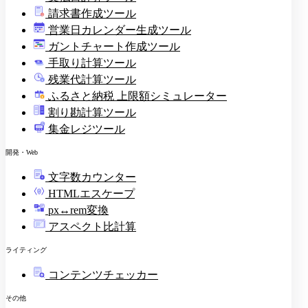
請求書作成ツール
印
営業日カレンダー生成ツール
ガントチャート作成ツール
手取り計算ツール
残業代計算ツール
ふるさと納税 上限額シミュレーター
割り勘計算ツール
集金レジツール
開発・Web
文字数カウンター
HTMLエスケープ
px↔rem変換
アスペクト比計算
ライティング
コンテンツチェッカー
その他