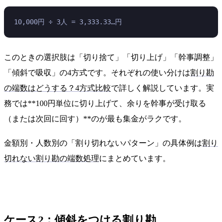
10,000円 ÷ 3人 = 3,333.33…円
このときの選択肢は「切り捨て」「切り上げ」「幹事調整」
「傾斜で吸収」の4方式です。それぞれの使い分けは
割り勘
の端数はどうする？4方式比較
で詳しく解説しています。実
務では**100円単位に切り上げて、余りを幹事が受け取る
（または次回に回す）**のが最も集金がラクです。
金額別・人数別の「割り切れないパターン」の具体例は
割り
切れない割り勘の端数処理
にまとめています。
ケース2：傾斜をつける割り勘