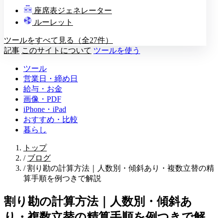
教壇
座席表ジェネレーター
A
B
C
D
ルーレット
ツールをすべて見る（全27件）
記事
このサイトについて
ツールを使う
ツール
営業日・締め日
給与・お金
画像・PDF
iPhone・iPad
おすすめ・比較
暮らし
トップ
/
ブログ
/
割り勘の計算方法｜人数別・傾斜あり・複数立替の精
算手順を例つきで解説
割り勘の計算方法｜人数別・傾斜あ
り・複数立替の精算手順を例つきで解