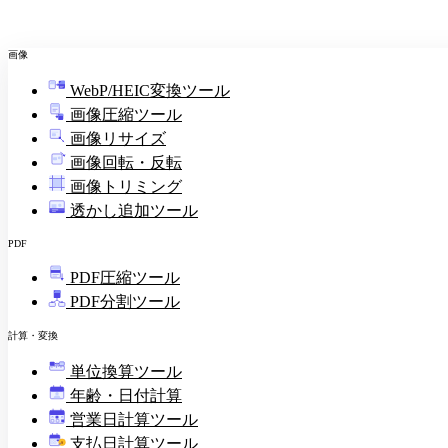
画像
WebP/HEIC変換ツール
画像圧縮ツール
画像リサイズ
画像回転・反転
画像トリミング
透かし追加ツール
PDF
PDF圧縮ツール
PDF分割ツール
計算・変換
単位換算ツール
年齢・日付計算
営業日計算ツール
支払日計算ツール
¥