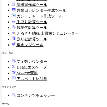
請求書作成ツール
印
営業日カレンダー生成ツール
ガントチャート作成ツール
手取り計算ツール
残業代計算ツール
ふるさと納税 上限額シミュレーター
割り勘計算ツール
集金レジツール
開発・Web
文字数カウンター
HTMLエスケープ
px↔rem変換
アスペクト比計算
ライティング
コンテンツチェッカー
その他