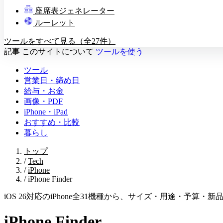
教壇
座席表ジェネレーター
A
B
C
D
ルーレット
ツールをすべて見る（全27件）
記事
このサイトについて
ツールを使う
ツール
営業日・締め日
給与・お金
画像・PDF
iPhone・iPad
おすすめ・比較
暮らし
トップ
/
Tech
/
iPhone
/
iPhone Finder
iOS 26対応のiPhone全31機種から、サイズ・用途・予算
iPhone Finder