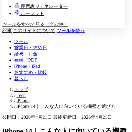
教壇
座席表ジェネレーター
A
B
C
D
ルーレット
ツールをすべて見る（全27件）
記事
このサイトについて
ツールを使う
ツール
営業日・締め日
給与・お金
画像・PDF
iPhone・iPad
おすすめ・比較
暮らし
トップ
/
Tech
/
iPhone
/
iPhone 14｜こんな人に向いている機種と選び方
公開日：2026年4月21日
最終更新日：2026年4月21日
iPhone 14｜こんな人に向いている機種