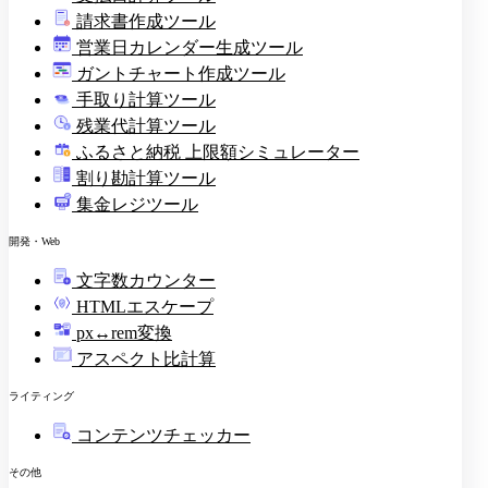
請求書作成ツール
印
営業日カレンダー生成ツール
ガントチャート作成ツール
手取り計算ツール
残業代計算ツール
ふるさと納税 上限額シミュレーター
割り勘計算ツール
集金レジツール
開発・Web
文字数カウンター
HTMLエスケープ
px↔rem変換
アスペクト比計算
ライティング
コンテンツチェッカー
その他