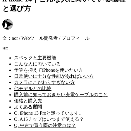
と選び方
文：
nor
/
Webツール開発者
/
プロフィール
目次
スペックと主要機能
こんな人に向いている
予算を抑えてiPhoneを使いたい方
日常使いに十分な性能があればいい方
カメラにこだわりすぎない方
他モデルとの比較
購入前に知っておきたい充電ケーブルのこと
価格と購入先
よくある質問
Q. iPhone 13 Proと迷っています。
Q. A15チップはいつまで使える？
Q. 中古で買う際の注意点は？