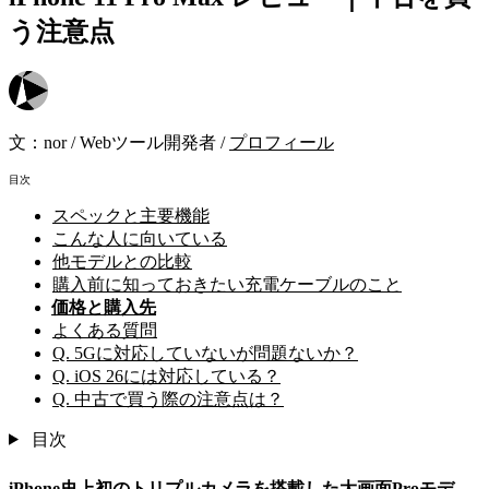
う注意点
文：
nor
/
Webツール開発者
/
プロフィール
目次
スペックと主要機能
こんな人に向いている
他モデルとの比較
購入前に知っておきたい充電ケーブルのこと
価格と購入先
よくある質問
Q. 5Gに対応していないが問題ないか？
Q. iOS 26には対応している？
Q. 中古で買う際の注意点は？
目次
iPhone史上初のトリプルカメラを搭載した大画面Proモデ