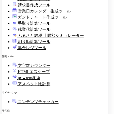
請求書作成ツール
印
営業日カレンダー生成ツール
ガントチャート作成ツール
手取り計算ツール
残業代計算ツール
ふるさと納税 上限額シミュレーター
割り勘計算ツール
集金レジツール
開発・Web
文字数カウンター
HTMLエスケープ
px↔rem変換
アスペクト比計算
ライティング
コンテンツチェッカー
その他