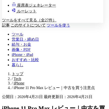
教壇
座席表ジェネレーター
A
B
C
D
ルーレット
ツールをすべて見る（全27件）
記事
このサイトについて
ツールを使う
ツール
営業日・締め日
給与・お金
画像・PDF
iPhone・iPad
おすすめ・比較
暮らし
トップ
/
Tech
/
iPhone
/
iPhone 11 Pro Max レビュー｜中古を買う注意点
公開日：2026年4月21日
最終更新日：2026年4月21日
iPhone 11 Pro Max レビュー｜中古を買