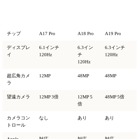
iPhone 15
iPhone
iPhone 17
比較項目
Pro（前世
16 Pro
Pro（後継）
代）
チップ
A17 Pro
A18 Pro
A19 Pro
ディスプレ
6.1インチ
6.3イン
6.3インチ
イ
120Hz
チ
120Hz
120Hz
超広角カメ
12MP
48MP
48MP
ラ
望遠カメラ
12MP 3倍
12MP 5
48MP 5倍
倍
カメラコン
なし
あり
あり
トロール
Apple
対応
対応
対応