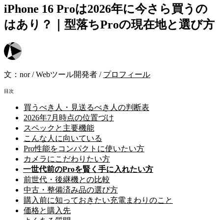
iPhone 16 Proは2026年に今さら買うの
はあり？｜型落ちProの現在地と選び方
文：
nor
/
Webツール開発者
/
プロフィール
目次
買うべき人・見送るべき人の判断表
2026年7月時点の位置づけ
スペックと主要機能
こんな人に向いている
Pro性能をコンパクトに使いたい方
カメラにこだわりたい方
一世代前のProを賢く手に入れたい方
前世代・後継機との比較
中古・整備済み品の選び方
購入前に知っておきたい充電まわりのこと
価格と購入先