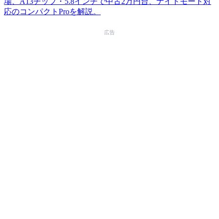
場、A13チップ・5.8インチで中古2万円台、ナイトモード対
応のコンパクトProを解説。
広告