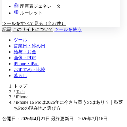
教壇
座席表ジェネレーター
A
B
C
D
ルーレット
ツールをすべて見る（全27件）
記事
このサイトについて
ツールを使う
ツール
営業日・締め日
給与・お金
画像・PDF
iPhone・iPad
おすすめ・比較
暮らし
トップ
/
Tech
/
iPhone
/
iPhone 16 Proは2026年に今さら買うのはあり？｜型落
ちProの現在地と選び方
公開日：2026年4月21日
最終更新日：2026年7月16日