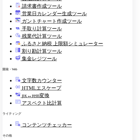
請求書作成ツール
印
営業日カレンダー生成ツール
ガントチャート作成ツール
手取り計算ツール
残業代計算ツール
ふるさと納税 上限額シミュレーター
割り勘計算ツール
集金レジツール
開発・Web
文字数カウンター
HTMLエスケープ
px↔rem変換
アスペクト比計算
ライティング
コンテンツチェッカー
その他