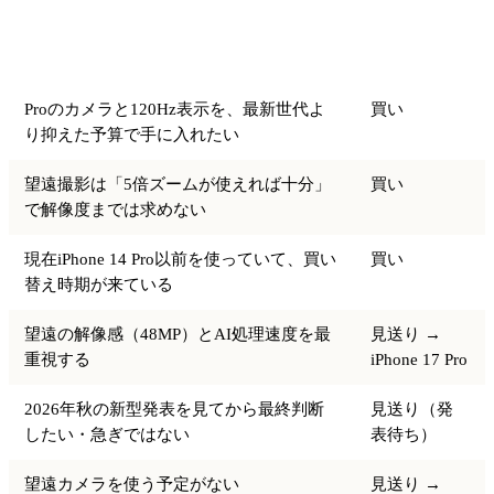
あなたの状況
判断
Proのカメラと120Hz表示を、最新世代よ
買い
り抑えた予算で手に入れたい
望遠撮影は「5倍ズームが使えれば十分」
買い
で解像度までは求めない
現在iPhone 14 Pro以前を使っていて、買い
買い
替え時期が来ている
望遠の解像感（48MP）とAI処理速度を最
見送り →
重視する
iPhone 17 Pro
2026年秋の新型発表を見てから最終判断
見送り（発
したい・急ぎではない
表待ち）
望遠カメラを使う予定がない
見送り →