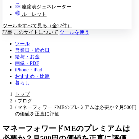
教壇
座席表ジェネレーター
A
B
C
D
ルーレット
ツールをすべて見る（全27件）
記事
このサイトについて
ツールを使う
ツール
営業日・締め日
給与・お金
画像・PDF
iPhone・iPad
おすすめ・比較
暮らし
トップ
/
ブログ
/
マネーフォワードMEのプレミアムは必要か？月500円
の価値を正直に評価
マネーフォワードMEのプレミアムは
必要か？月500円の価値を正直に評価