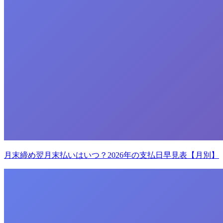
月末締め翌月末払いはいつ？2026年の支払日早見表【月別】