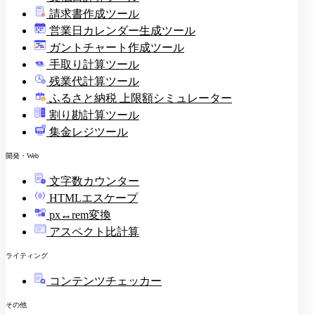
請求書作成ツール
印
営業日カレンダー生成ツール
ガントチャート作成ツール
手取り計算ツール
残業代計算ツール
ふるさと納税 上限額シミュレーター
割り勘計算ツール
集金レジツール
開発・Web
文字数カウンター
HTMLエスケープ
px↔rem変換
アスペクト比計算
ライティング
コンテンツチェッカー
その他