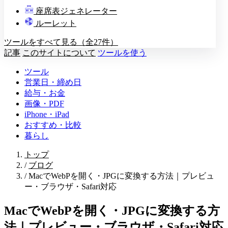
教壇
座席表ジェネレーター
A
B
C
D
ルーレット
ツールをすべて見る（全27件）
記事
このサイトについて
ツールを使う
ツール
営業日・締め日
給与・お金
画像・PDF
iPhone・iPad
おすすめ・比較
暮らし
トップ
/
ブログ
/
MacでWebPを開く・JPGに変換する方法｜プレビュ
ー・ブラウザ・Safari対応
MacでWebPを開く・JPGに変換する方
法｜プレビュー・ブラウザ・Safari対応