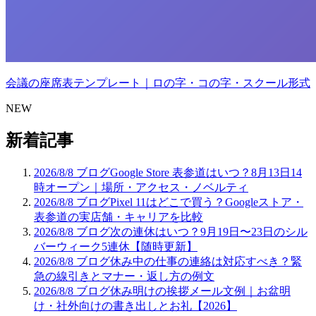
会議の座席表テンプレート｜ロの字・コの字・スクール形式
NEW
新着記事
2026/8/8
ブログ
Google Store 表参道はいつ？8月13日14
時オープン｜場所・アクセス・ノベルティ
2026/8/8
ブログ
Pixel 11はどこで買う？Googleストア・
表参道の実店舗・キャリアを比較
2026/8/8
ブログ
次の連休はいつ？9月19日〜23日のシル
バーウィーク5連休【随時更新】
2026/8/8
ブログ
休み中の仕事の連絡は対応すべき？緊
急の線引きとマナー・返し方の例文
2026/8/8
ブログ
休み明けの挨拶メール文例｜お盆明
け・社外向けの書き出しとお礼【2026】