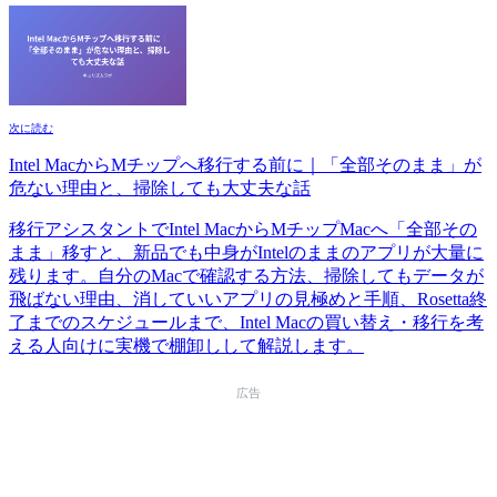
次に読む
Intel MacからMチップへ移行する前に｜「全部そのまま」が
危ない理由と、掃除しても大丈夫な話
移行アシスタントでIntel MacからMチップMacへ「全部その
まま」移すと、新品でも中身がIntelのままのアプリが大量に
残ります。自分のMacで確認する方法、掃除してもデータが
飛ばない理由、消していいアプリの見極めと手順、Rosetta終
了までのスケジュールまで、Intel Macの買い替え・移行を考
える人向けに実機で棚卸しして解説します。
広告