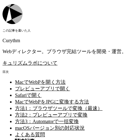
この記事を書いた人
Curythm
Webディレクター。ブラウザ完結ツールを開発・運営。
キュリズムラボについて
目次
MacでWebPを開く方法
プレビューアプリで開く
Safariで開く
MacでWebPをJPGに変換する方法
方法1：ブラウザツールで変換（最速）
方法2：プレビューアプリで変換
方法3：Automatorで一括変換
macOSバージョン別の対応状況
よくある質問