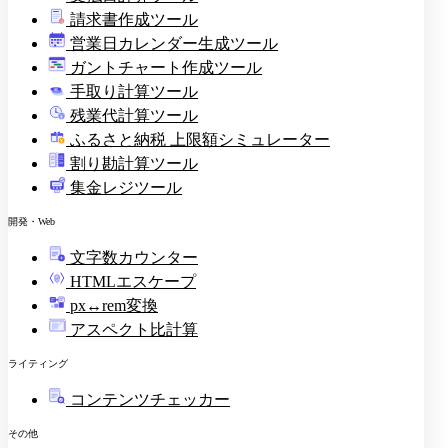
請求書作成ツール
印
営業日カレンダー生成ツール
ガントチャート作成ツール
手取り計算ツール
残業代計算ツール
ふるさと納税 上限額シミュレーター
割り勘計算ツール
集金レジツール
開発・Web
文字数カウンター
HTMLエスケープ
px↔rem変換
アスペクト比計算
ライティング
コンテンツチェッカー
その他