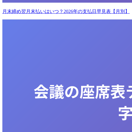
月末締め翌月末払いはいつ？2026年の支払日早見表【月別】