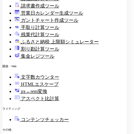
請求書作成ツール
印
営業日カレンダー生成ツール
ガントチャート作成ツール
手取り計算ツール
残業代計算ツール
ふるさと納税 上限額シミュレーター
割り勘計算ツール
集金レジツール
開発・Web
文字数カウンター
HTMLエスケープ
px↔rem変換
アスペクト比計算
ライティング
コンテンツチェッカー
その他