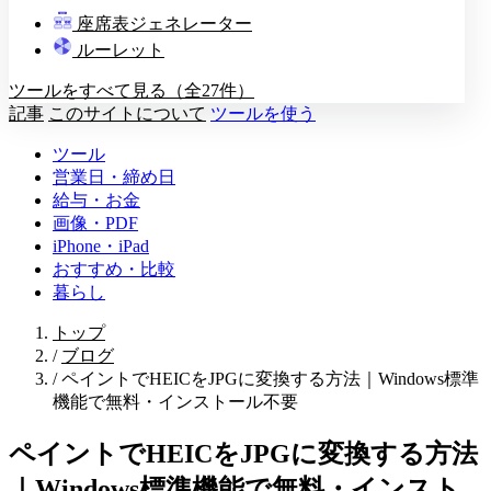
教壇
座席表ジェネレーター
A
B
C
D
ルーレット
ツールをすべて見る（全27件）
記事
このサイトについて
ツールを使う
ツール
営業日・締め日
給与・お金
画像・PDF
iPhone・iPad
おすすめ・比較
暮らし
トップ
/
ブログ
/
ペイントでHEICをJPGに変換する方法｜Windows標準
機能で無料・インストール不要
ペイントでHEICをJPGに変換する方法
｜Windows標準機能で無料・インスト