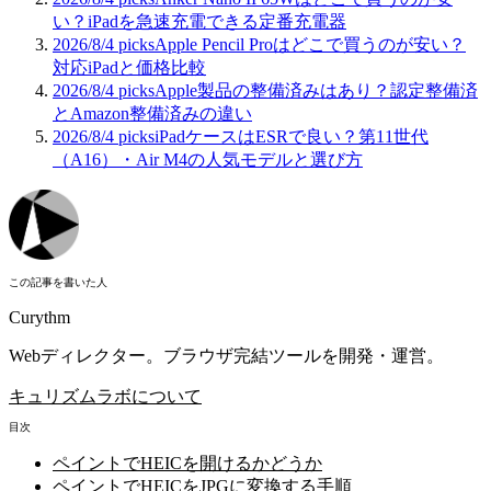
い？iPadを急速充電できる定番充電器
2026/8/4
picks
Apple Pencil Proはどこで買うのが安い？
対応iPadと価格比較
2026/8/4
picks
Apple製品の整備済みはあり？認定整備済
とAmazon整備済みの違い
2026/8/4
picks
iPadケースはESRで良い？第11世代
（A16）・Air M4の人気モデルと選び方
この記事を書いた人
Curythm
Webディレクター。ブラウザ完結ツールを開発・運営。
キュリズムラボについて
目次
ペイントでHEICを開けるかどうか
ペイントでHEICをJPGに変換する手順