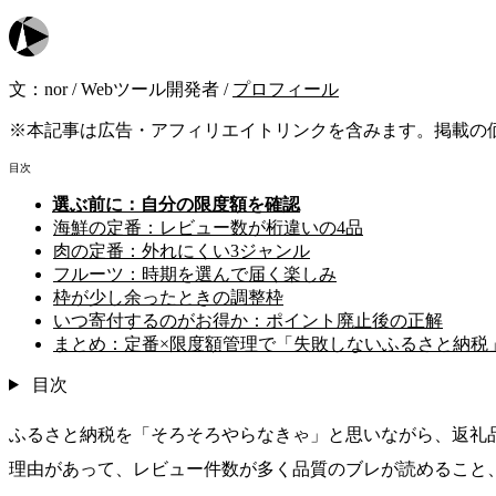
文：
nor
/
Webツール開発者
/
プロフィール
※本記事は広告・アフィリエイトリンクを含みます。掲載の
目次
選ぶ前に：自分の限度額を確認
海鮮の定番：レビュー数が桁違いの4品
肉の定番：外れにくい3ジャンル
フルーツ：時期を選んで届く楽しみ
枠が少し余ったときの調整枠
いつ寄付するのがお得か：ポイント廃止後の正解
まとめ：定番×限度額管理で「失敗しないふるさと納税
目次
ふるさと納税を「そろそろやらなきゃ」と思いながら、返礼
理由があって、レビュー件数が多く品質のブレが読めること