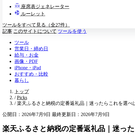
教壇
座席表ジェネレーター
A
B
C
D
ルーレット
ツールをすべて見る（全27件）
記事
このサイトについて
ツールを使う
ツール
営業日・締め日
給与・お金
画像・PDF
iPhone・iPad
おすすめ・比較
暮らし
トップ
/
Picks
/
楽天ふるさと納税の定番返礼品｜迷ったらこれを選べ
公開日：2026年7月9日
最終更新日：2026年7月9日
楽天ふるさと納税の定番返礼品｜迷っ