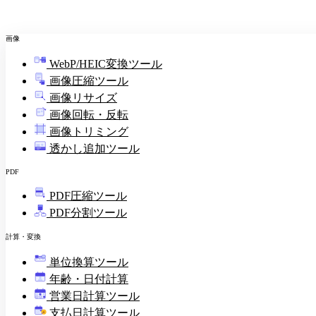
画像
WebP/HEIC変換ツール
画像圧縮ツール
画像リサイズ
画像回転・反転
画像トリミング
透かし追加ツール
PDF
PDF圧縮ツール
PDF分割ツール
計算・変換
単位換算ツール
年齢・日付計算
営業日計算ツール
支払日計算ツール
¥