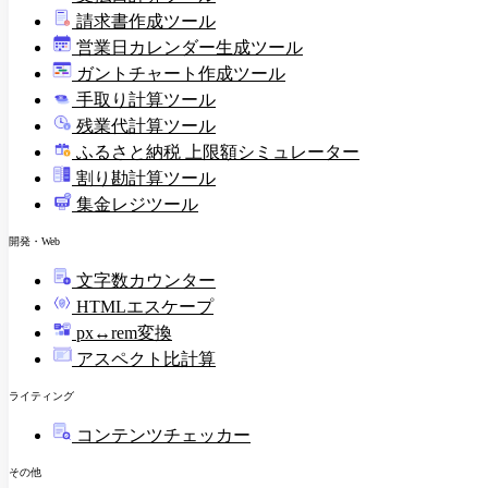
請求書作成ツール
印
営業日カレンダー生成ツール
ガントチャート作成ツール
手取り計算ツール
残業代計算ツール
ふるさと納税 上限額シミュレーター
割り勘計算ツール
集金レジツール
開発・Web
文字数カウンター
HTMLエスケープ
px↔rem変換
アスペクト比計算
ライティング
コンテンツチェッカー
その他