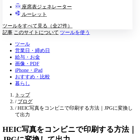
教壇
座席表ジェネレーター
A
B
C
D
ルーレット
ツールをすべて見る（全27件）
記事
このサイトについて
ツールを使う
ツール
営業日・締め日
給与・お金
画像・PDF
iPhone・iPad
おすすめ・比較
暮らし
トップ
/
ブログ
/
HEIC写真をコンビニで印刷する方法｜JPGに変換し
て出力
HEIC写真をコンビニで印刷する方法｜
JPGに変換して出力