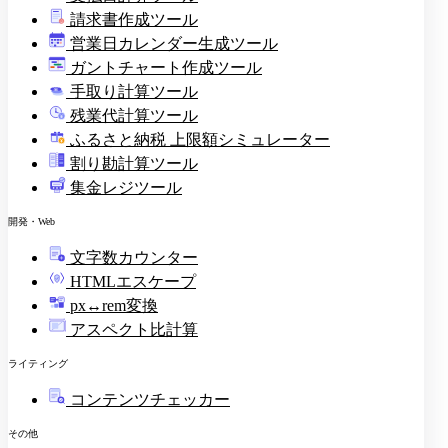
請求書作成ツール
印
営業日カレンダー生成ツール
ガントチャート作成ツール
手取り計算ツール
残業代計算ツール
ふるさと納税 上限額シミュレーター
割り勘計算ツール
集金レジツール
開発・Web
文字数カウンター
HTMLエスケープ
px↔rem変換
アスペクト比計算
ライティング
コンテンツチェッカー
その他