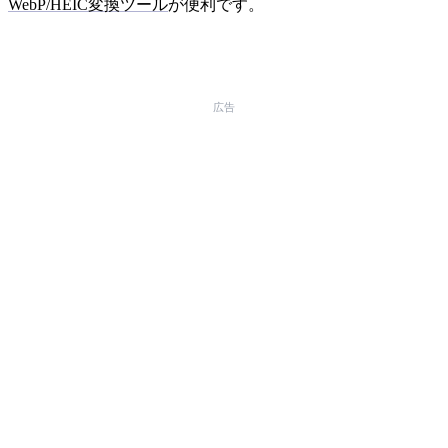
WebP/HEIC変換ツール
が便利です。
広告