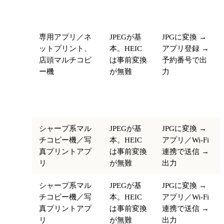
ー
段
い
れ
ン
セ
専用アプリ／ネ
JPEGが基
JPGに変換 →
ブ
ットプリント、
本。HEIC
アプリ登録 →
ン-
店頭マルチコピ
は事前変換
予約番号で出
イ
ー機
が無難
力
レ
ブ
ン
ロ
シャープ系マル
JPEGが基
JPGに変換 →
ー
チコピー機／写
本。HEIC
アプリ／Wi-Fi
ソ
真プリントアプ
は事前変換
連携で送信 →
ン
リ
が無難
出力
フ
シャープ系マル
JPEGが基
JPGに変換 →
ァ
チコピー機／写
本。HEIC
アプリ／Wi-Fi
ミ
真プリントアプ
は事前変換
連携で送信 →
リ
リ
が無難
出力