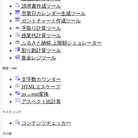
請求書作成ツール
印
営業日カレンダー生成ツール
ガントチャート作成ツール
手取り計算ツール
残業代計算ツール
ふるさと納税 上限額シミュレーター
割り勘計算ツール
集金レジツール
開発・Web
文字数カウンター
HTMLエスケープ
px↔rem変換
アスペクト比計算
ライティング
コンテンツチェッカー
その他