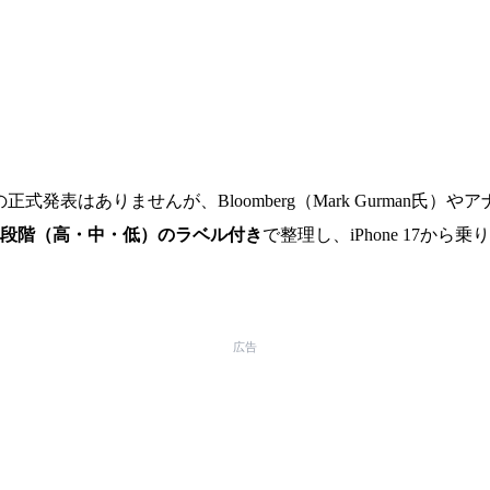
らの正式発表はありませんが、Bloomberg（Mark Gurman氏
3段階（高・中・低）のラベル付き
で整理し、iPhone 17か
広告