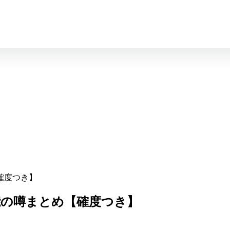
【確度つき】
機能の噂まとめ【確度つき】