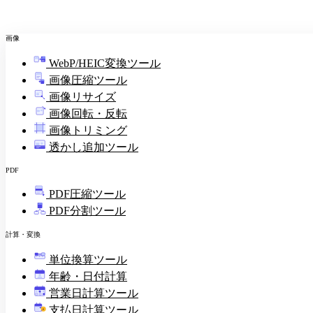
画像
WebP/HEIC変換ツール
画像圧縮ツール
画像リサイズ
画像回転・反転
画像トリミング
透かし追加ツール
PDF
PDF圧縮ツール
PDF分割ツール
計算・変換
単位換算ツール
年齢・日付計算
営業日計算ツール
支払日計算ツール
¥