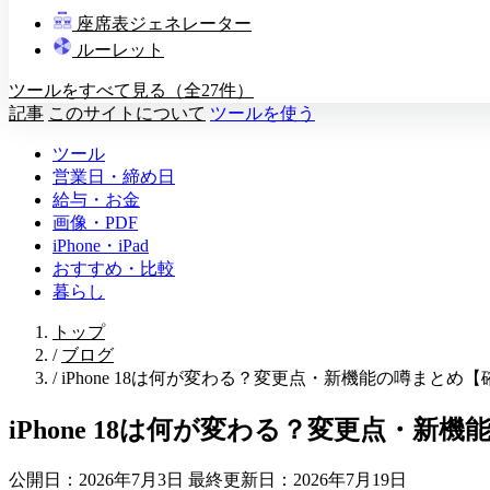
教壇
座席表ジェネレーター
A
B
C
D
ルーレット
ツールをすべて見る（全27件）
記事
このサイトについて
ツールを使う
ツール
営業日・締め日
給与・お金
画像・PDF
iPhone・iPad
おすすめ・比較
暮らし
トップ
/
ブログ
/
iPhone 18は何が変わる？変更点・新機能の噂まとめ
iPhone 18は何が変わる？変更点・新
公開日：2026年7月3日
最終更新日：2026年7月19日