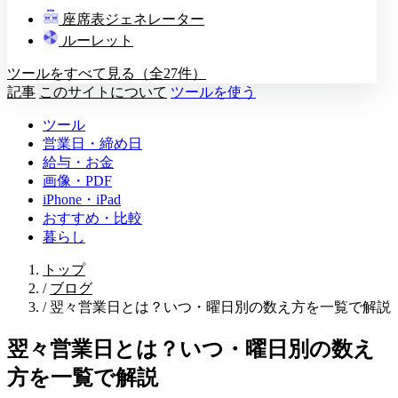
教壇
座席表ジェネレーター
A
B
C
D
ルーレット
ツールをすべて見る（全27件）
記事
このサイトについて
ツールを使う
ツール
営業日・締め日
給与・お金
画像・PDF
iPhone・iPad
おすすめ・比較
暮らし
トップ
/
ブログ
/
翌々営業日とは？いつ・曜日別の数え方を一覧で解説
翌々営業日とは？いつ・曜日別の数え
方を一覧で解説