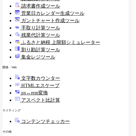
請求書作成ツール
印
営業日カレンダー生成ツール
ガントチャート作成ツール
手取り計算ツール
残業代計算ツール
ふるさと納税 上限額シミュレーター
割り勘計算ツール
集金レジツール
開発・Web
文字数カウンター
HTMLエスケープ
px↔rem変換
アスペクト比計算
ライティング
コンテンツチェッカー
その他