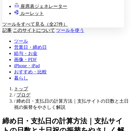
教壇
座席表ジェネレーター
A
B
C
D
ルーレット
ツールをすべて見る（全27件）
記事
このサイトについて
ツールを使う
ツール
営業日・締め日
給与・お金
画像・PDF
iPhone・iPad
おすすめ・比較
暮らし
トップ
/
ブログ
/
締め日・支払日の計算方法｜支払サイトの日数と土日
祝の振替をやさしく解説
締め日・支払日の計算方法｜支払サイ
トの日数と土日祝の振替をやさしく解