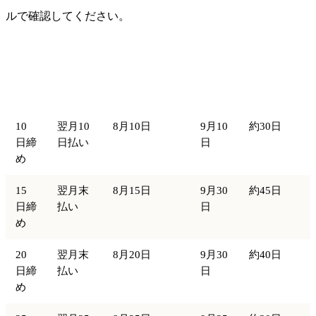
ルで確認してください。
素の
締め
支払条
締め日（8月
支払サイ
支払
日
件
取引の例）
トの目安
日
10
翌月10
8月10日
9月10
約30日
日締
日払い
日
め
15
翌月末
8月15日
9月30
約45日
日締
払い
日
め
20
翌月末
8月20日
9月30
約40日
日締
払い
日
め