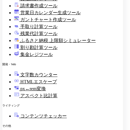
請求書作成ツール
印
営業日カレンダー生成ツール
ガントチャート作成ツール
手取り計算ツール
残業代計算ツール
ふるさと納税 上限額シミュレーター
割り勘計算ツール
集金レジツール
開発・Web
文字数カウンター
HTMLエスケープ
px↔rem変換
アスペクト比計算
ライティング
コンテンツチェッカー
その他