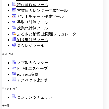
請求書作成ツール
印
営業日カレンダー生成ツール
ガントチャート作成ツール
手取り計算ツール
残業代計算ツール
ふるさと納税 上限額シミュレーター
割り勘計算ツール
集金レジツール
開発・Web
文字数カウンター
HTMLエスケープ
px↔rem変換
アスペクト比計算
ライティング
コンテンツチェッカー
その他