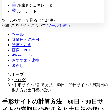
教壇
座席表ジェネレーター
A
B
C
D
ルーレット
ツールをすべて見る（全27件）
記事
このサイトについて
ツールを使う
ツール
営業日・締め日
給与・お金
画像・PDF
iPhone・iPad
おすすめ・比較
暮らし
トップ
/
ブログ
/
手形サイトの計算方法｜60日・90日サイトの満期日の
数え方と土日祝の扱い
手形サイトの計算方法｜60日・90日サ
イトの満期日の数え方と土日祝の扱い