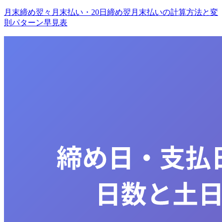
月末締め翌々月末払い・20日締め翌月末払いの計算方法と変
則パターン早見表