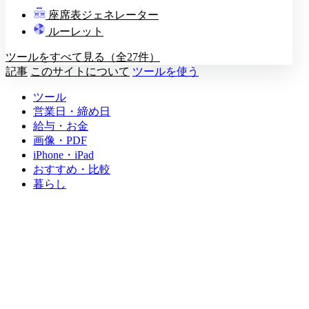
教壇
座席表ジェネレーター
A
B
C
D
ルーレット
ツールをすべて見る（全27件）
記事
このサイトについて
ツールを使う
ツール
営業日・締め日
給与・お金
画像・PDF
iPhone・iPad
おすすめ・比較
暮らし