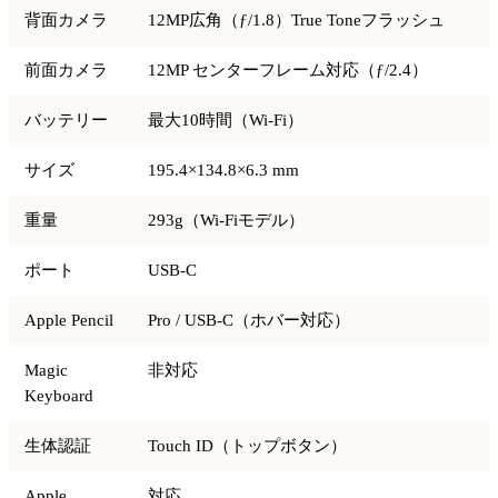
背面カメラ
12MP広角（ƒ/1.8）True Toneフラッシュ
前面カメラ
12MP センターフレーム対応（ƒ/2.4）
バッテリー
最大10時間（Wi-Fi）
サイズ
195.4×134.8×6.3 mm
重量
293g（Wi-Fiモデル）
ポート
USB-C
Apple Pencil
Pro / USB-C（ホバー対応）
Magic
非対応
Keyboard
生体認証
Touch ID（トップボタン）
Apple
対応