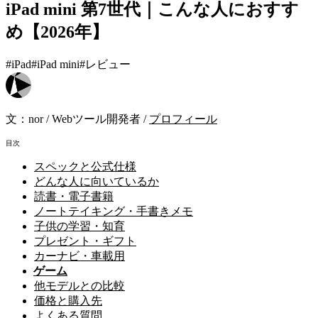
iPad mini 第7世代｜こんな人におすす
め【2026年】
#iPad
#iPad mini
#レビュー
文：
nor
/
Webツール開発者
/
プロフィール
目次
スペックと公式仕様
どんな人に向いているか
読書・電子書籍
ノートテイキング・手書きメモ
子供の学習・知育
プレゼント・ギフト
カーナビ・車載用
ゲーム
他モデルとの比較
価格と購入先
よくある質問