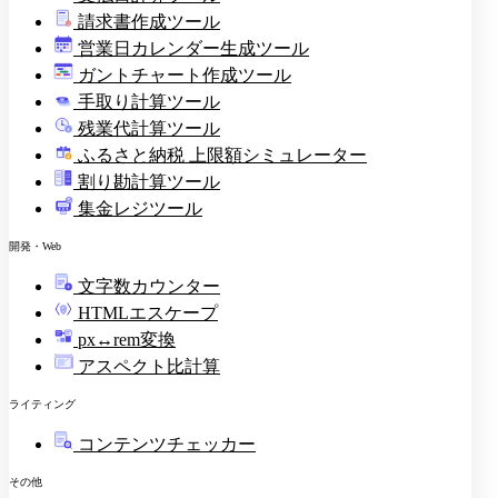
請求書作成ツール
印
営業日カレンダー生成ツール
ガントチャート作成ツール
手取り計算ツール
残業代計算ツール
ふるさと納税 上限額シミュレーター
割り勘計算ツール
集金レジツール
開発・Web
文字数カウンター
HTMLエスケープ
px↔rem変換
アスペクト比計算
ライティング
コンテンツチェッカー
その他