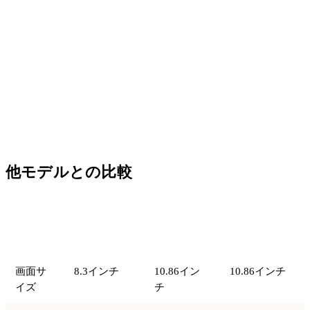
他モデルとの比較
比較項
iPad mini 第
iPad 第11世
iPad Air
目
7世代
代
11（M4）
画面サ
8.3インチ
10.86イン
10.86インチ
イズ
チ